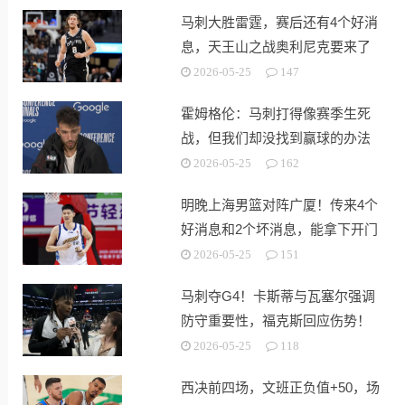
马刺大胜雷霆，赛后还有4个好消
息，天王山之战奥利尼克要来了
2026-05-25
147
霍姆格伦：马刺打得像赛季生死
战，但我们却没找到赢球的办法
2026-05-25
162
明晚上海男篮对阵广厦！传来4个
好消息和2个坏消息，能拿下开门
红
2026-05-25
151
马刺夺G4！卡斯蒂与瓦塞尔强调
防守重要性，福克斯回应伤势！
2026-05-25
118
西决前四场，文班正负值+50，场