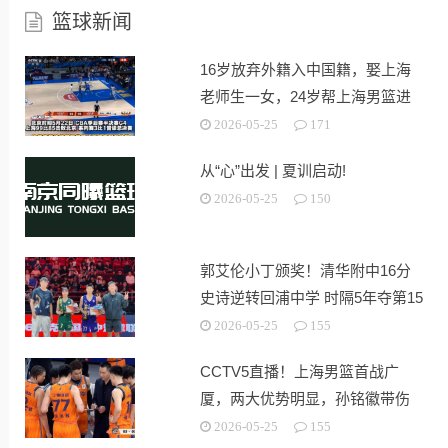
篮球新闻
16岁放弃外籍入中国籍，娶上海
老师生一女，24岁帮上海男篮进
决赛
2026-05-25
171
从“心”出发 | 夏训启动!
2026-05-25
150
郭艾伦小丁颁奖！清华附中16分
史诗逆转回浦中学 时隔5年夺第15
冠
2026-05-25
155
CCTV5直播！上海男篮首战广
厦，两大优势明显，孙铭徽带伤
出战！
2026-05-25
155