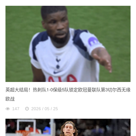
英超大结局！热刺队1-0保级5队锁定欧冠曼联队第3切尔西无缘
欧战
147
2026 / 05 / 25