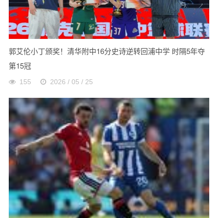
郭艾伦小丁颁奖！清华附中16分史诗逆转回浦中学 时隔5年夺
第15冠
155
2026 / 05 / 25