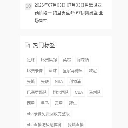
2026年07月03日 07月03日男篮世亚
10
预阶段一 约旦男篮49-67伊朗男篮 全
场集锦
热门标签
足球
比赛集锦
英超
阿森纳
比赛录像
篮球
皇家马德里
欧冠
曼城
曼联
NBA
利物浦
巴塞罗那队
切尔西队
CBA
马刺队
西甲
皇马
意甲
拜仁
nba录像免费回放完整版
nba直播吧极速体育
曼城直播