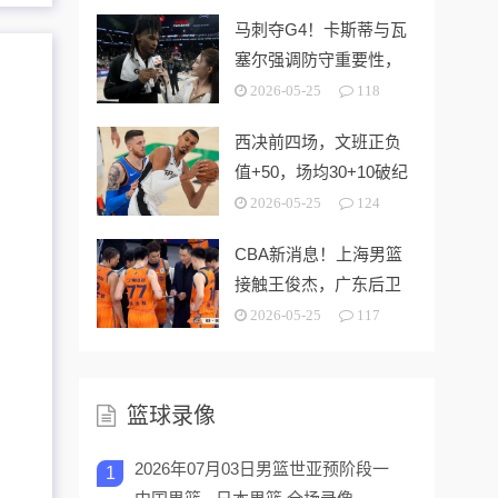
红
马刺夺G4！卡斯蒂与瓦
塞尔强调防守重要性，
福克斯回应伤势！
2026-05-25
118
西决前四场，文班正负
值+50，场均30+10破纪
录，可亚历山大呢？
2026-05-25
124
CBA新消息！上海男篮
接触王俊杰，广东后卫
加盟福建 山西续约潘江
2026-05-25
117
篮球录像
2026年07月03日男篮世亚预阶段一
1