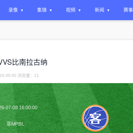
录像
集锦
视频
新闻
赛事
尼拉SVVS比南拉古纳
16:00:00 浏览量：
21
26-07-08 16:00:00
菲MPBL