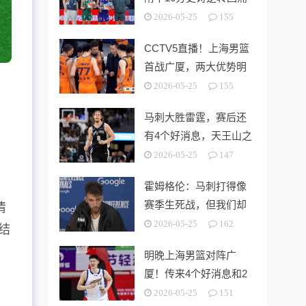
中学 时隔5年夺第15冠
2026-05-25
155
CCTV5直播！上海男篮
首战广厦，两大优势明
显，孙铭徽带伤出战！
2026-05-25
155
马刺大胜雷霆，赛后还
有4个好消息，天王山之
战奥利尼克要来了
2026-05-25
147
霍姆格伦：马刺打得像
赛季生死战，但我们却
情
没找到赢球的办法
2026-05-25
162
结
明晚上海男篮对阵广
厦！传来4个好消息和2
个坏消息，能拿下开门
2026-05-25
151