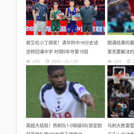
郭艾伦小丁颁奖！清华附中16分史诗
圆满结果的
逆转回浦中学 时隔5年夺第15冠
里克要解决
155
2026 / 05 / 25
154
英超大结局！热刺队1-0保级5队锁定欧
马刺大胜雷霆