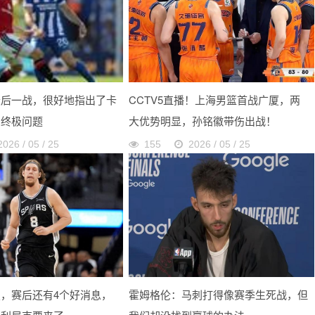
最后一战，很好地指出了卡
CCTV5直播！上海男篮首战广厦，两
的终极问题
大优势明显，孙铭徽带伤出战！
2026 / 05 / 25
155
2026 / 05 / 25
，赛后还有4个好消息，
霍姆格伦：马刺打得像赛季生死战，但