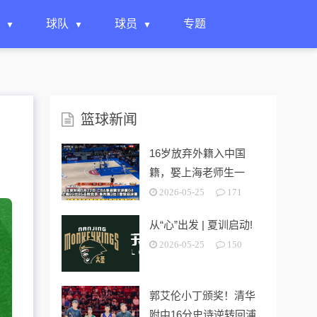
球队
球员
专题
篮球新闻
16岁放弃外籍入中国
籍，娶上海老师生一
女，24岁帮上海男篮进
2026-05-25
171
决赛
从“心”出发 | 夏训启动!
2026-05-25
150
郭艾伦小丁颁奖！清华
附中16分史诗逆转回浦