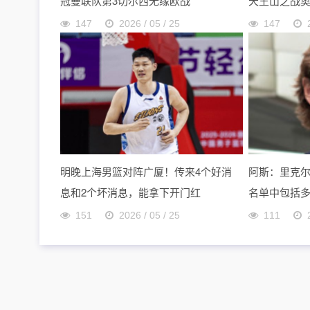
冠曼联队第3切尔西无缘欧战
天王山之战
147
2026 / 05 / 25
147
明晚上海男篮对阵广厦！传来4个好消
阿斯：里克
息和2个坏消息，能拿下开门红
名单中包括
151
2026 / 05 / 25
111