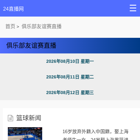
☰
24直播网
首页
俱乐部友谊赛直播
>
俱乐部友谊赛直播
2026年08月10日 星期一
2026年08月11日 星期二
2026年08月12日 星期三
篮球新闻
16岁放弃外籍入中国籍，娶上海
老师生一女，24岁帮上海男篮进