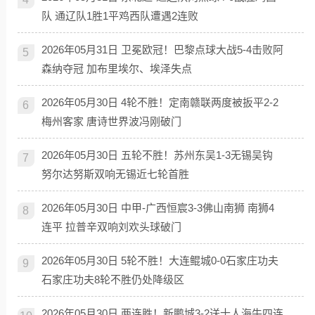
队 通辽队1胜1平鸡西队遭遇2连败
2026年05月31日 卫冕欧冠！巴黎点球大战5-4击败阿
5
森纳夺冠 加布里埃尔、埃泽失点
2026年05月30日 4轮不胜！定南赣联两度被扳平2-2
6
梅州客家 唐诗世界波冯刚破门
2026年05月30日 五轮不胜！苏州东吴1-3无锡吴钩
7
努尔达努斯双响无锡近七轮首胜
2026年05月30日 中甲-广西恒宸3-3佛山南狮 南狮4
8
连平 拉普辛双响刘欢头球破门
2026年05月30日 5轮不胜！大连鲲城0-0石家庄功夫
9
石家庄功夫8轮不胜仍处降级区
2026年05月30日 两连胜！新鹏城3-2送十人海牛四连