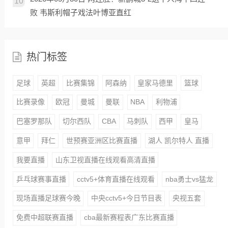
10
败 韦斯利帽子戏法叶博亚直红
热门标签
足球
英超
比赛集锦
阿森纳
皇家马德里
篮球
比赛录像
欧冠
曼城
曼联
NBA
利物浦
巴塞罗那队
切尔西队
CBA
马刺队
西甲
皇马
意甲
拜仁
世预赛亚洲区比赛直播
湖人 凯尔特人 直播
我要直播
山东卫视直播在线观看高清直播
乒乓球赛事直播
cctv5+体育直播在线观看
nba勇士vs猛龙
现场直播足球赛今晚
中央cctv5+今日节目表
央视五套
免费中超联赛直播
cba最新赛程表广东比赛直播