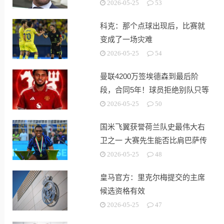
2026-05-25
53
科克：那个点球出现后，比赛就
变成了一场灾难
2026-05-25
54
曼联4200万签埃德森到最后阶
段，合同5年！球员拒绝别队只等
红魔
2026-05-25
50
国米飞翼获誉荷兰队史最伟大右
卫之一 大赛先生能否比肩巴萨传
奇
2026-05-25
48
皇马官方：里克尔梅提交的主席
候选资格有效
2026-05-25
47