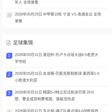
年人 全场录像
2026年05月29日 中甲第10轮 宁波 VS 南通支云 全场
10
录像
足球集锦
2026年05月31日 美冠杯-托卢卡点球大战6-5老虎大
1
学夺冠
2026年05月31日 友谊赛-巴斯克斯制胜球 墨西哥1-0
2
小胜澳大利亚
2026年05月31日 韩国5-0特立尼达和多巴哥 孙兴
3
慜、曹圭成双响曹侑珉、裴峻浩伤退
2026年05月31日 东北超-通辽队两点球4-0战胜鸡西
4