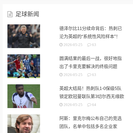
足球新闻
德泽尔比11分续命背后：热刺已
沦为英超的“系统性风险样本”！
2026-05-25
63
圆满结果的最后一战，很好地指
出了卡里克要解决的终极问题
2026-05-25
63
英超大结局！热刺队1-0保级5队
锁定欧冠曼联队第3切尔西无缘欧
战
2026-05-25
64
阿斯：里克尔梅公布自己的竞选
团队，名单中包括多名企业家