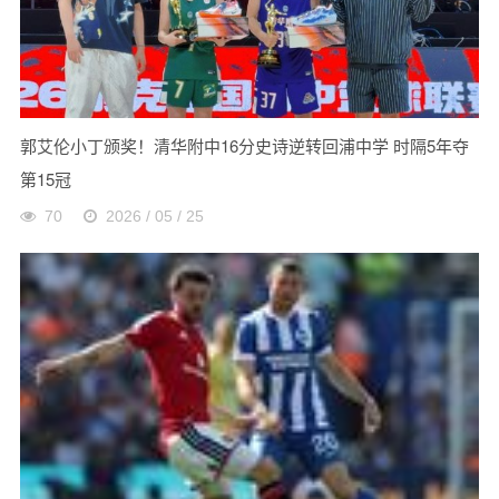
郭艾伦小丁颁奖！清华附中16分史诗逆转回浦中学 时隔5年夺
第15冠
70
2026 / 05 / 25