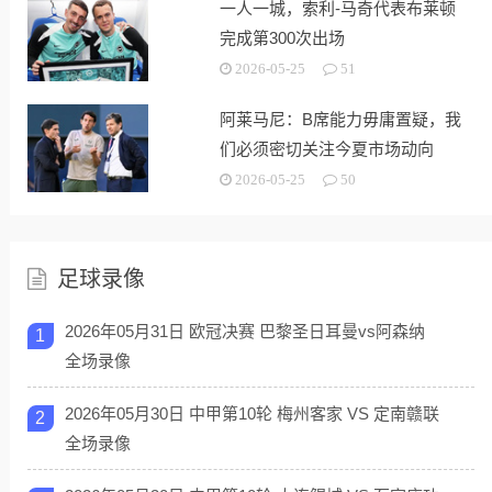
一人一城，索利-马奇代表布莱顿
完成第300次出场
2026-05-25
51
阿莱马尼：B席能力毋庸置疑，我
们必须密切关注今夏市场动向
2026-05-25
50
足球录像
2026年05月31日 欧冠决赛 巴黎圣日耳曼vs阿森纳
1
全场录像
2026年05月30日 中甲第10轮 梅州客家 VS 定南赣联
2
全场录像