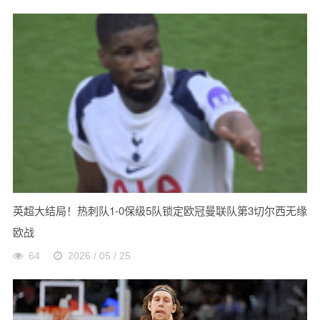
英超大结局！热刺队1-0保级5队锁定欧冠曼联队第3切尔西无缘
欧战
64
2026 / 05 / 25