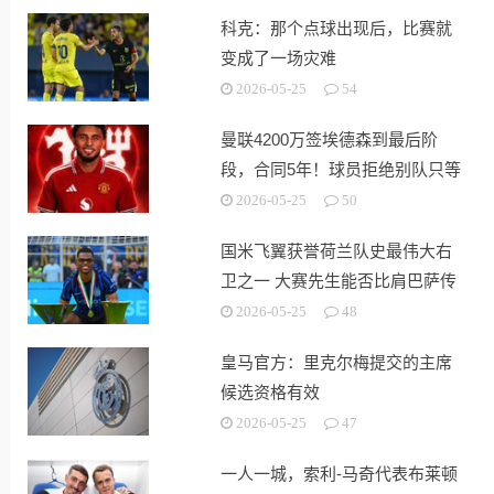
科克：那个点球出现后，比赛就
变成了一场灾难
2026-05-25
54
曼联4200万签埃德森到最后阶
段，合同5年！球员拒绝别队只等
红魔
2026-05-25
50
国米飞翼获誉荷兰队史最伟大右
卫之一 大赛先生能否比肩巴萨传
奇
2026-05-25
48
皇马官方：里克尔梅提交的主席
候选资格有效
2026-05-25
47
一人一城，索利-马奇代表布莱顿