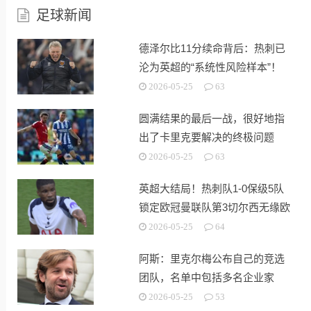
足球新闻
德泽尔比11分续命背后：热刺已
沦为英超的“系统性风险样本”！
2026-05-25
63
圆满结果的最后一战，很好地指
出了卡里克要解决的终极问题
2026-05-25
63
英超大结局！热刺队1-0保级5队
锁定欧冠曼联队第3切尔西无缘欧
战
2026-05-25
64
阿斯：里克尔梅公布自己的竞选
团队，名单中包括多名企业家
2026-05-25
53