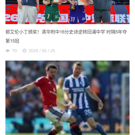
郭艾伦小丁颁奖！清华附中16分史诗逆转回浦中学 时隔5年夺
第15冠
70
2026 / 05 / 25