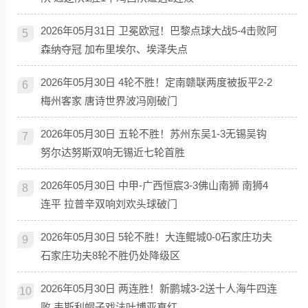
2026年05月31日 卫冕欧冠！巴黎点球大战5-4击败阿
5
森纳夺冠 加布里埃尔、埃泽失点
2026年05月30日 4轮不胜！定南赣联两度被扳平2-2
6
梅州客家 唐诗世界波冯刚破门
2026年05月30日 五轮不胜！苏州东吴1-3无锡吴钩
7
努尔达努斯双响无锡近七轮首胜
2026年05月30日 中甲-广西恒宸3-3佛山南狮 南狮4
8
连平 拉普辛双响刘欢头球破门
2026年05月30日 5轮不胜！大连鲲城0-0石家庄功夫
9
石家庄功夫8轮不胜仍处降级区
2026年05月30日 两连胜！新鹏城3-2送十人海牛四连
10
败 韦斯利帽子戏法叶博亚直红