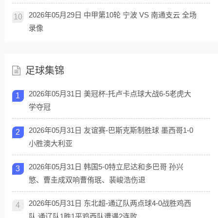
2026年05月29日 中甲第10轮 宁波 VS 南通支云 全场
10
录像
足球集锦
2026年05月31日 美冠杯-托卢卡点球大战6-5老虎大
1
学夺冠
2026年05月31日 友谊赛-巴斯克斯制胜球 墨西哥1-0
2
小胜澳大利亚
2026年05月31日 韩国5-0特立尼达和多巴哥 孙兴
3
慜、曹圭成双响曹侑珉、裴峻浩伤退
2026年05月31日 东北超-通辽队两点球4-0战胜鸡西
4
队 通辽队1胜1平鸡西队遭遇2连败