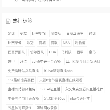
热门标签
足球
英超
比赛集锦
阿森纳
皇家马德里
篮球
比赛录像
欧冠
曼城
曼联
NBA
利物浦
巴塞罗那队
切尔西队
CBA
马刺队
西甲
皇马
意甲
拜仁
cctv5中央一台直播
四川女篮今日最新消息
免费看咪咕乒乓直播
91live篮球直播nba
cba最新比赛赛程
央视8套节目表直播在线观看
直播网站视频免费
360中超直播
永久免费观看的直播推荐
中央五台节目表直播
足球比分90vs
nba今天回放
五星体育直播f1
篮球回放录像