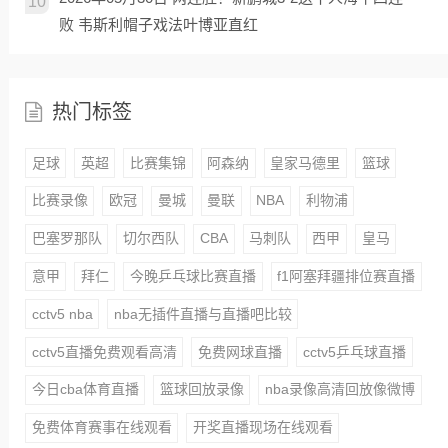
10
败 韦斯利帽子戏法叶博亚直红
热门标签
足球
英超
比赛集锦
阿森纳
皇家马德里
篮球
比赛录像
欧冠
曼城
曼联
NBA
利物浦
巴塞罗那队
切尔西队
CBA
马刺队
西甲
皇马
意甲
拜仁
今晚乒乓球比赛直播
f1阿塞拜疆排位赛直播
cctv5 nba
nba无插件直播与直播吧比较
cctv5直播免费观看高清
免费网球直播
cctv5乒乓球直播
今日cba体育直播
篮球回放录像
nba录像高清回放像微博
免费体育赛事在线观看
开奖直播现场在线观看