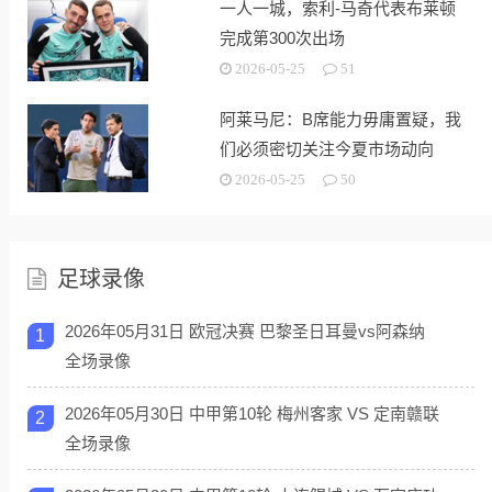
一人一城，索利-马奇代表布莱顿
完成第300次出场
2026-05-25
51
阿莱马尼：B席能力毋庸置疑，我
们必须密切关注今夏市场动向
2026-05-25
50
足球录像
2026年05月31日 欧冠决赛 巴黎圣日耳曼vs阿森纳
1
全场录像
2026年05月30日 中甲第10轮 梅州客家 VS 定南赣联
2
全场录像