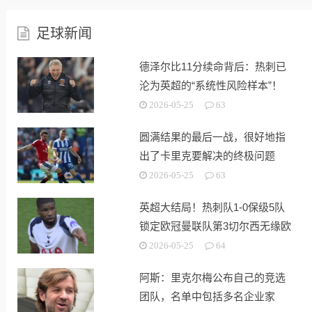
足球新闻
德泽尔比11分续命背后：热刺已
沦为英超的“系统性风险样本”！
2026-05-25
63
圆满结果的最后一战，很好地指
出了卡里克要解决的终极问题
2026-05-25
63
英超大结局！热刺队1-0保级5队
锁定欧冠曼联队第3切尔西无缘欧
战
2026-05-25
64
阿斯：里克尔梅公布自己的竞选
团队，名单中包括多名企业家