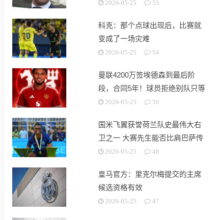
2026-05-25
53
科克：那个点球出现后，比赛就
变成了一场灾难
2026-05-25
54
曼联4200万签埃德森到最后阶
段，合同5年！球员拒绝别队只等
红魔
2026-05-25
50
国米飞翼获誉荷兰队史最伟大右
卫之一 大赛先生能否比肩巴萨传
奇
2026-05-25
48
皇马官方：里克尔梅提交的主席
候选资格有效
2026-05-25
47