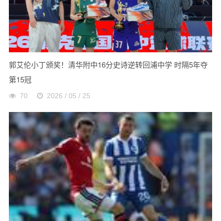
郭艾伦小丁颁奖！清华附中16分史诗逆转回浦中学 时隔5年夺
第15冠
70
2026 / 05 / 25