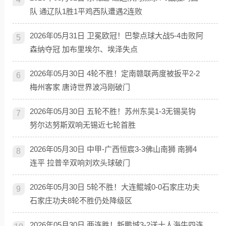
队 通辽队1胜1平鸡西队遭遇2连败
2026年05月31日 卫冕欧冠！巴黎点球大战5-4击败阿
5
森纳夺冠 加布里埃尔、埃泽失点
2026年05月30日 4轮不胜！定南赣联两度被扳平2-2
6
梅州客家 唐诗世界波冯刚破门
2026年05月30日 五轮不胜！苏州东吴1-3无锡吴钩
7
努尔达努斯双响无锡近七轮首胜
2026年05月30日 中甲-广西恒宸3-3佛山南狮 南狮4
8
连平 拉普辛双响刘欢头球破门
2026年05月30日 5轮不胜！大连鲲城0-0石家庄功夫
9
石家庄功夫8轮不胜仍处降级区
2026年05月30日 两连胜！新鹏城3-2送十人海牛四连