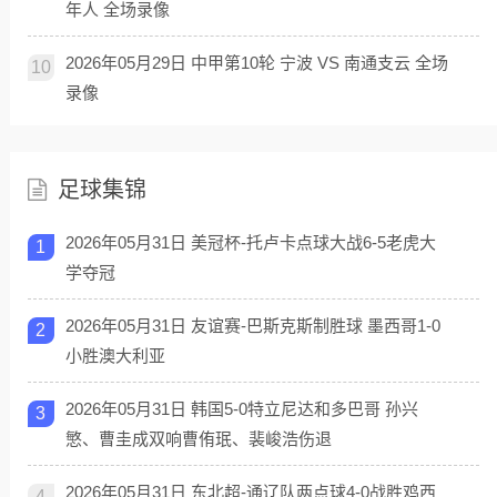
年人 全场录像
2026年05月29日 中甲第10轮 宁波 VS 南通支云 全场
10
录像
足球集锦
2026年05月31日 美冠杯-托卢卡点球大战6-5老虎大
1
学夺冠
2026年05月31日 友谊赛-巴斯克斯制胜球 墨西哥1-0
2
小胜澳大利亚
2026年05月31日 韩国5-0特立尼达和多巴哥 孙兴
3
慜、曹圭成双响曹侑珉、裴峻浩伤退
2026年05月31日 东北超-通辽队两点球4-0战胜鸡西
4