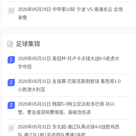
2026年05月29日 中甲第10轮 宁波 VS 南通支云 全场
10
录像
足球集锦
2026年05月31日 美冠杯-托卢卡点球大战6-5老虎大
1
学夺冠
2026年05月31日 友谊赛-巴斯克斯制胜球 墨西哥1-0
2
小胜澳大利亚
2026年05月31日 韩国5-0特立尼达和多巴哥 孙兴
3
慜、曹圭成双响曹侑珉、裴峻浩伤退
2026年05月31日 东北超-通辽队两点球4-0战胜鸡西
4
队 通辽队1胜1平鸡西队遭遇2连败