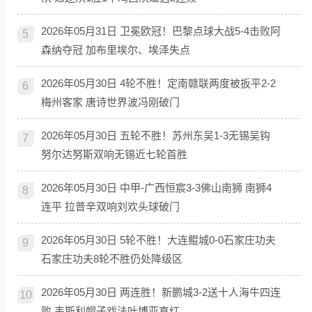
2026年05月31日 卫冕欧冠！巴黎点球大战5-4击败阿
5
森纳夺冠 加布里埃尔、埃泽失点
2026年05月30日 4轮不胜！定南赣联两度被扳平2-2
6
梅州客家 唐诗世界波冯刚破门
2026年05月30日 五轮不胜！苏州东吴1-3无锡吴钩
7
努尔达努斯双响无锡近七轮首胜
2026年05月30日 中甲-广西恒宸3-3佛山南狮 南狮4
8
连平 拉普辛双响刘欢头球破门
2026年05月30日 5轮不胜！大连鲲城0-0石家庄功夫
9
石家庄功夫8轮不胜仍处降级区
2026年05月30日 两连胜！新鹏城3-2送十人海牛四连
10
败 韦斯利帽子戏法叶博亚直红