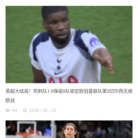
英超大结局！热刺队1-0保级5队锁定欧冠曼联队第3切尔西无缘
欧战
64
2026 / 05 / 25