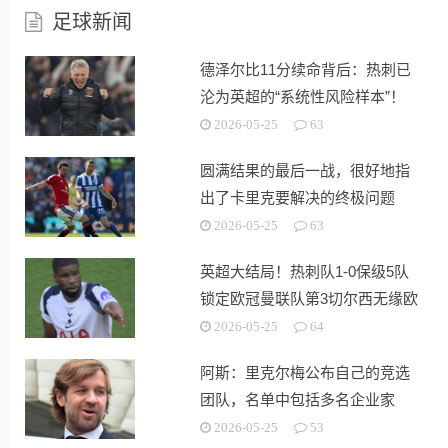
足球新闻
德泽尔比11分续命背后：热刺已
沦为英超的“系统性风险样本”！
2026-05-25
63
圆满结果的最后一战，很好地指
出了卡里克要解决的终极问题
2026-05-25
63
英超大结局！热刺队1-0保级5队
锁定欧冠曼联队第3切尔西无缘欧
战
2026-05-25
64
阿斯：里克尔梅公布自己的竞选
团队，名单中包括多名企业家
2026-05-25
53