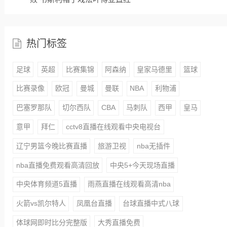
热门标签
足球
英超
比赛集锦
阿森纳
皇家马德里
篮球
比赛录像
欧冠
曼城
曼联
NBA
利物浦
巴塞罗那队
切尔西队
CBA
马刺队
西甲
皇马
意甲
拜仁
cctv8直播在线观看中央电视台
辽宁男篮今晚比赛直播
旅游卫视
nba无插件
nba直播免费观看高清回放
中央5+今天现场直播
中央体育频道5直播
雨燕直播在线观看高清nba
火箭vs凯尔特人
凤凰台直播
台球直播中式八球
体球网即时比分完整版
大秀直播免费