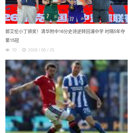
郭艾伦小丁颁奖！清华附中16分史诗逆转回浦中学 时隔5年夺
第15冠
70
2026 / 05 / 25