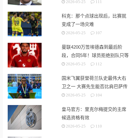
2026-05-25
111
科克：那个点球出现后，比赛就
变成了一场灾难
2026-05-25
107
曼联4200万签埃德森到最后阶
段，合同5年！球员拒绝别队只等
红魔
2026-05-25
112
国米飞翼获誉荷兰队史最伟大右
卫之一 大赛先生能否比肩巴萨传
奇
2026-05-25
104
皇马官方：里克尔梅提交的主席
候选资格有效
2026-05-25
110