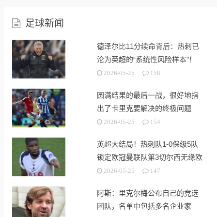
足球新闻
德泽尔比11分续命背后：热刺已
沦为英超的“系统性风险样本”！
2026-05-25
158
圆满结果的最后一战，很好地指
出了卡里克要解决的终极问题
2026-05-25
154
英超大结局！热刺队1-0保级5队
锁定欧冠曼联队第3切尔西无缘欧
战
2026-05-25
147
阿斯：里克尔梅公布自己的竞选
团队，名单中包括多名企业家