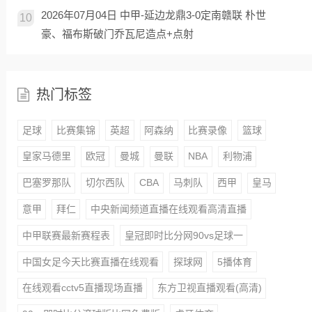
2026年07月04日 中甲-延边龙鼎3-0定南赣联 朴世
10
豪、福布斯破门乔瓦尼造点+点射
热门标签
足球
比赛集锦
英超
阿森纳
比赛录像
篮球
皇家马德里
欧冠
曼城
曼联
NBA
利物浦
巴塞罗那队
切尔西队
CBA
马刺队
西甲
皇马
意甲
拜仁
中央新闻频道直播在线观看高清直播
中甲联赛最新赛程表
皇冠即时比分网90vs足球一
中国女足今天比赛直播在线观看
探球网
5播体育
在线观看cctv5直播现场直播
东方卫视直播观看(高清)