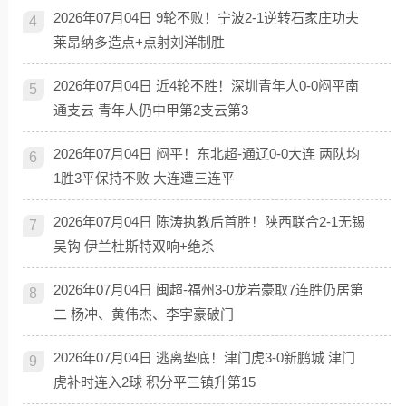
2026年07月04日 9轮不败！宁波2-1逆转石家庄功夫
4
莱昂纳多造点+点射刘洋制胜
2026年07月04日 近4轮不胜！深圳青年人0-0闷平南
5
通支云 青年人仍中甲第2支云第3
2026年07月04日 闷平！东北超-通辽0-0大连 两队均
6
1胜3平保持不败 大连遭三连平
2026年07月04日 陈涛执教后首胜！陕西联合2-1无锡
7
吴钩 伊兰杜斯特双响+绝杀
2026年07月04日 闽超-福州3-0龙岩豪取7连胜仍居第
8
二 杨冲、黄伟杰、李宇豪破门
2026年07月04日 逃离垫底！津门虎3-0新鹏城 津门
9
虎补时连入2球 积分平三镇升第15