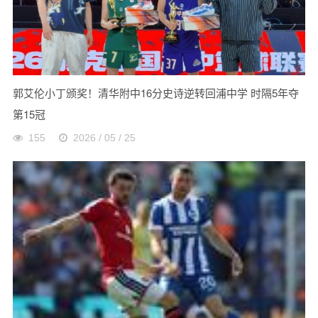
郭艾伦小丁颁奖！清华附中16分史诗逆转回浦中学 时隔5年夺
第15冠
155
2026 / 05 / 25