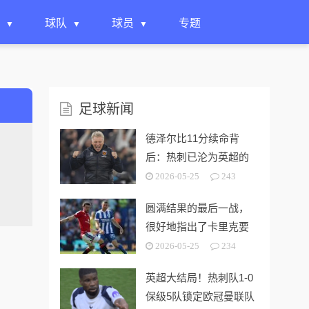
球队
球员
专题
足球新闻
德泽尔比11分续命背
后：热刺已沦为英超的
“系统性风险样本”！
2026-05-25
243
圆满结果的最后一战，
很好地指出了卡里克要
解决的终极问题
2026-05-25
234
英超大结局！热刺队1-0
保级5队锁定欧冠曼联队