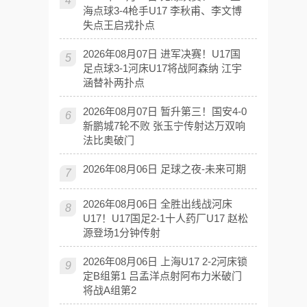
4
海点球3-4枪手U17 李秋甫、李文博
失点王启戎扑点
2026年08月07日 进军决赛！U17国
5
足点球3-1河床U17将战阿森纳 江宇
涵替补两扑点
2026年08月07日 暂升第三！国安4-0
6
新鹏城7轮不败 张玉宁传射达万双响
法比奥破门
2026年08月06日 足球之夜-未来可期
7
2026年08月06日 全胜出线战河床
8
U17！U17国足2-1十人药厂U17 赵松
源登场1分钟传射
2026年08月06日 上海U17 2-2河床锁
9
定B组第1 吕孟洋点射阿布力米破门
将战A组第2