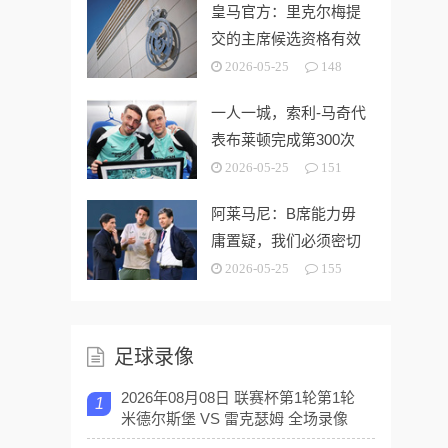
皇马官方：里克尔梅提
交的主席候选资格有效
2026-05-25
148
一人一城，索利-马奇代
表布莱顿完成第300次
出场
2026-05-25
151
阿莱马尼：B席能力毋
庸置疑，我们必须密切
关注今夏市场动向
2026-05-25
155
足球录像
2026年08月08日 联赛杯第1轮第1轮
1
米德尔斯堡 VS 雷克瑟姆 全场录像