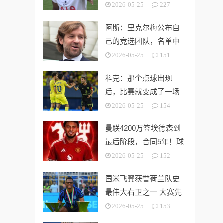
第3切尔西无缘欧战
2026-05-25
227
阿斯：里克尔梅公布自
己的竞选团队，名单中
包括多名企业家
2026-05-25
151
科克：那个点球出现
后，比赛就变成了一场
灾难
2026-05-25
154
曼联4200万签埃德森到
最后阶段，合同5年！球
员拒绝别队只等红魔
2026-05-25
152
国米飞翼获誉荷兰队史
最伟大右卫之一 大赛先
生能否比肩巴萨传奇
2026-05-25
153