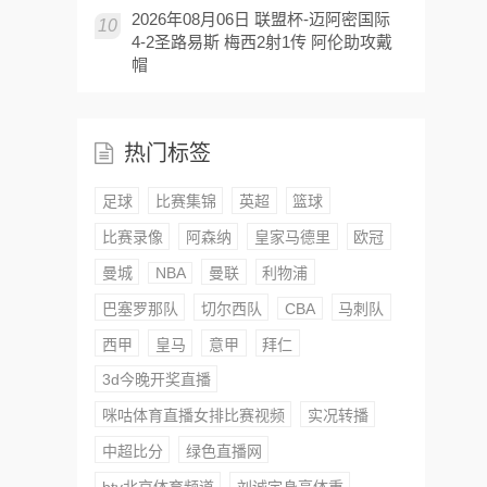
2026年08月06日 联盟杯-迈阿密国际
10
4-2圣路易斯 梅西2射1传 阿伦助攻戴
帽
热门标签
足球
比赛集锦
英超
篮球
比赛录像
阿森纳
皇家马德里
欧冠
曼城
NBA
曼联
利物浦
巴塞罗那队
切尔西队
CBA
马刺队
西甲
皇马
意甲
拜仁
3d今晚开奖直播
咪咕体育直播女排比赛视频
实况转播
中超比分
绿色直播网
btv北京体育频道
刘诚宇身高体重