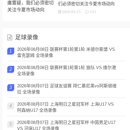
们必须密切关注今夏市场动向
2026-05-25
155
足球录像
2026年08月08日 联赛杯第1轮第1轮 米德尔斯堡 VS
1
雷克瑟姆 全场录像
2026年08月08日 联赛杯第1轮第1轮 狼队 VS 维尔港
2
全场录像
2026年08月07日 足球友谊赛 拜仁慕尼黑vs阿斯顿维
3
拉 全场录像
2026年08月07日 上海明日之星冠军杯 上海U17 VS
4
阿森纳U17 全场录像
2026年08月07日 上海明日之星冠军杯 中国男足U17
5
VS 河床U17 全场录像