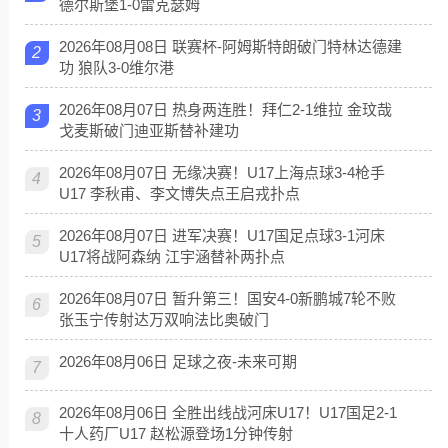
德尔斯堡1-0雷克瑟姆
2026年08月08日 联赛杯-阿姆斯特朗破门特林达德建
2
功 狼队3-0维尔港
2026年08月07日 热身两连胜！拜仁2-1维拉 金玟哉
3
戈麦斯破门迪亚斯替补建功
2026年08月07日 无缘决赛！U17上海点球3-4枪手
4
U17 李秋甫、李文博失点王启戎扑点
2026年08月07日 进军决赛！U17国足点球3-1河床
5
U17将战阿森纳 江宇涵替补两扑点
2026年08月07日 暂升第三！国安4-0新鹏城7轮不败
6
张玉宁传射达万双响法比奥破门
2026年08月06日 足球之夜-未来可期
7
2026年08月06日 全胜出线战河床U17！U17国足2-1
8
十人药厂U17 赵松源登场1分钟传射