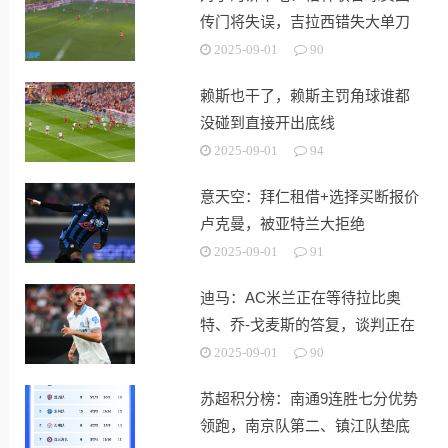
传门将失误，吉拉西错失大单刀
2025-09-01
90
赖斯也干了，赖斯主罚角球谁都
没碰到直接开出底线
2025-09-01
94
意天空：拜仁租借+选择买断报价
卢克曼，被亚特兰大拒绝
2025-09-01
91
迪马：AC米兰正在等待拉比奥
特、乔-戈麦斯的答复，谈判正在
继续
2025-09-01
90
苏超积分榜：南通9连胜七分优势
领跑，南京队第二、镇江队垫底