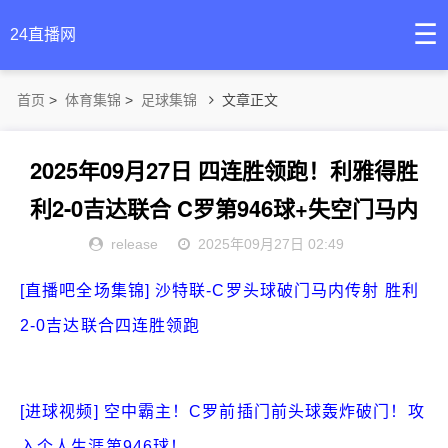
☰
24直播网
首页
>
体育集锦
>
足球集锦
文章正文
2025年09月27日 四连胜领跑！利雅得胜
利2-0吉达联合 C罗第946球+失空门马内
传射
release
2025年09月27日 02:49
[直播吧全场集锦] 沙特联-C罗头球破门马内传射 胜利
2-0吉达联合四连胜领跑
[进球视频] 空中霸主！C罗前插门前头球轰炸破门！攻
入个人生涯第946球！