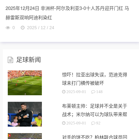
2025年12月24日 非洲杯-阿尔及利亚3-0十人苏丹迎开门红 马
赫雷斯双响阿迪利染红
0
2025 / 12 / 24
足球新闻
惊吓！拉亚出球失误，范迪克得
球未打门横传被破坏
2025-09-01
148
布莱顿主帅：足球并不全是关于
战术；米尔纳可以为球队带来帮
助
2025-09-01
92
对手的饼不吃？柏林联合球员回