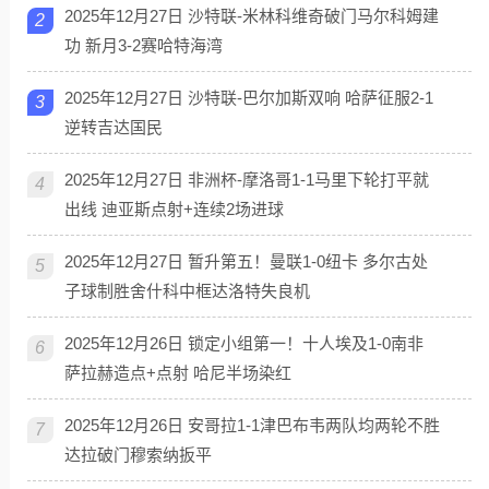
2025年12月27日 沙特联-米林科维奇破门马尔科姆建
2
功 新月3-2赛哈特海湾
2025年12月27日 沙特联-巴尔加斯双响 哈萨征服2-1
3
逆转吉达国民
2025年12月27日 非洲杯-摩洛哥1-1马里下轮打平就
4
出线 迪亚斯点射+连续2场进球
2025年12月27日 暂升第五！曼联1-0纽卡 多尔古处
5
子球制胜舍什科中框达洛特失良机
2025年12月26日 锁定小组第一！十人埃及1-0南非
6
萨拉赫造点+点射 哈尼半场染红
2025年12月26日 安哥拉1-1津巴布韦两队均两轮不胜
7
达拉破门穆索纳扳平