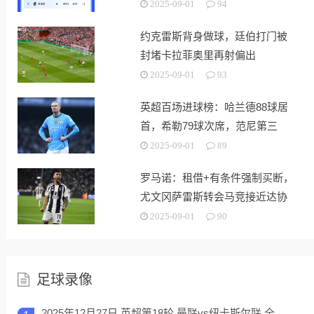
2025-09-01
94
约克雷斯背身做球，廷伯打门被
封堵卡拉菲奥里再射偏出
2025-09-01
93
英超百场进球榜：哈兰德88球居
首，希勒79球次席，范尼第三
2025-09-01
89
罗马诺：租借+有条件强制买断，
尤文冈萨雷斯转会马竞接近达协
议
2025-09-01
90
足球录像
2025年12月27日 英超第18轮 曼联vs纽卡斯尔联 全