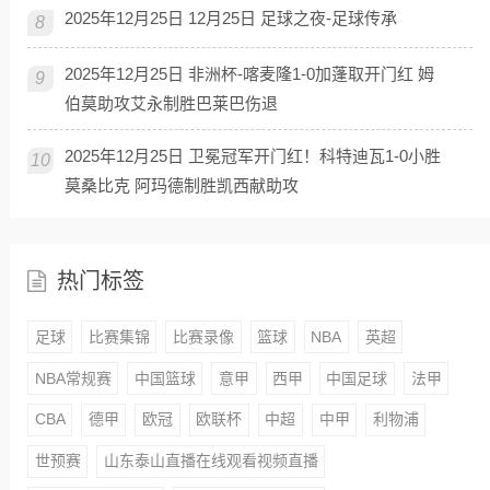
2025年12月25日 12月25日 足球之夜-足球传承
8
2025年12月25日 非洲杯-喀麦隆1-0加蓬取开门红 姆
9
伯莫助攻艾永制胜巴莱巴伤退
2025年12月25日 卫冕冠军开门红！科特迪瓦1-0小胜
10
莫桑比克 阿玛德制胜凯西献助攻
热门标签
足球
比赛集锦
比赛录像
篮球
NBA
英超
NBA常规赛
中国篮球
意甲
西甲
中国足球
法甲
CBA
德甲
欧冠
欧联杯
中超
中甲
利物浦
世预赛
山东泰山直播在线观看视频直播