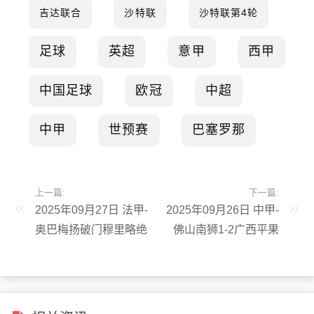
吉达联合
沙特联
沙特联第4轮
足球
英超
意甲
西甲
中国足球
欧冠
中超
中甲
世预赛
巴塞罗那
上一篇:
下一篇:
2025年09月27日 法甲-
2025年09月26日 中甲-
奥巴梅扬破门穆里略绝
佛山南狮1-2广西平果
杀 马赛客场2-1逆转斯
仅高出降级区1分 广西
特拉斯堡
近6轮4胜