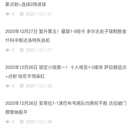
斯点射+连续2场进球
0
2025 / 12 / 27
2025年12月27日 暂升第五！曼联1-0纽卡 多尔古处子球制胜舍
什科中框达洛特失良机
0
2025 / 12 / 27
2025年12月26日 锁定小组第一！十人埃及1-0南非 萨拉赫造点
+点射 哈尼半场染红
0
2025 / 12 / 26
2025年12月26日 安哥拉1-1津巴布韦两队均两轮不胜 达拉破门
穆索纳扳平
0
2025 / 12 / 26