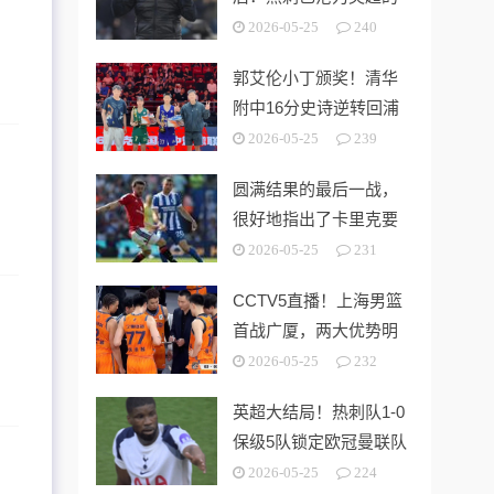
“系统性风险样本”！
2026-05-25
240
郭艾伦小丁颁奖！清华
附中16分史诗逆转回浦
中学 时隔5年夺第15冠
2026-05-25
239
圆满结果的最后一战，
很好地指出了卡里克要
解决的终极问题
2026-05-25
231
CCTV5直播！上海男篮
首战广厦，两大优势明
显，孙铭徽带伤出战！
2026-05-25
232
英超大结局！热刺队1-0
保级5队锁定欧冠曼联队
第3切尔西无缘欧战
2026-05-25
224