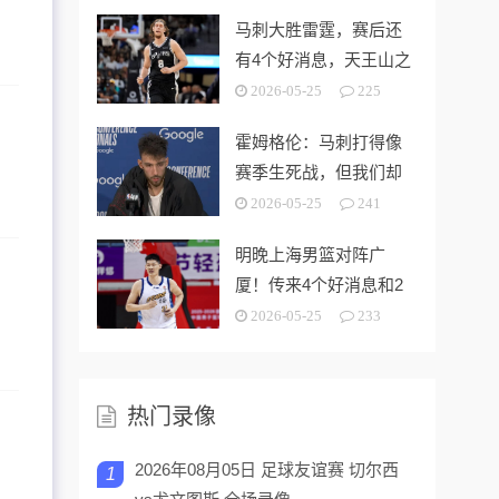
马刺大胜雷霆，赛后还
有4个好消息，天王山之
战奥利尼克要来了
2026-05-25
225
霍姆格伦：马刺打得像
赛季生死战，但我们却
没找到赢球的办法
2026-05-25
241
明晚上海男篮对阵广
厦！传来4个好消息和2
个坏消息，能拿下开门
2026-05-25
233
红
热门录像
2026年08月05日 足球友谊赛 切尔西
1