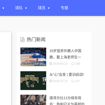
球队
球员
专题
热门新闻
16岁放弃外籍入中国
籍，娶上海老师生一
女，24岁帮上海男篮进
2026-05-25
260
决赛
从“心”出发 | 夏训启动!
2026-05-25
227
德泽尔比11分续命背
后：热刺已沦为英超的