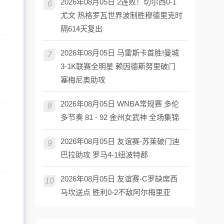
2026年08月05日 2连败！切尔西0-1
6
尤文 热格罗瓦世界波制胜穆德里克时
隔614天复出
2026年08月05日 马雷斯卡首胜!曼城
7
3-1K联赛全明星 赖因德斯努里破门
塞梅尼奥助攻
2026年08月05日 WNBA常规赛 多伦
8
多节奏 81 - 92 金州女武神 全场集锦
2026年08月05日 友谊赛-苏莱破门迪
9
巴拉助攻 罗马4-1纽波特郡
2026年08月05日 友谊赛-C罗缺席西
10
马坎送点 胜利0-2不敌阿尔梅里亚