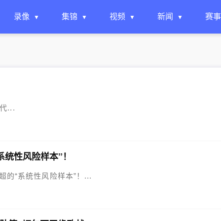
录像
集锦
视频
新闻
赛事
...
系统性风险样本”！
超的“系统性风险样本”！...