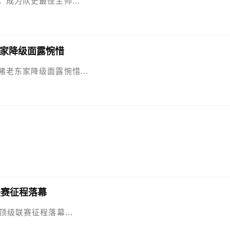
，成为队史最佳主帅...
家降级面露惋惜
睹老东家降级面露惋惜...
联赛征程落幕
年顶级联赛征程落幕...