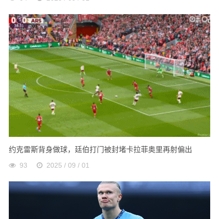
约克雷斯背身做球，廷伯打门被封堵卡拉菲奥里再射偏出
93
2025 / 09 / 01