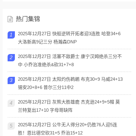
热门集锦
2025年12月27日 快船逆转开拓者迎3连胜 哈登34+6
1
大洛新高9记三分 杨瀚森DNP
2025年12月27日 活塞不敌爵士 康宁汉姆绝杀三分不
2
中 小乔治准绝杀&砍31+7+8
2025年12月27日 太阳灼伤鹈鹕 布克30+9 马威24+13
3
锡安20+8+6 普尔三分11中2
2025年12月27日 灰熊大胜雄鹿 杰克逊24+9+5帽 莫
4
兰特复出17+10 字母哥缺阵
2025年12月27日 公牛无人得分20+仍胜76人迎5连
5
胜！恩比德空砍31+5 乔治15+12