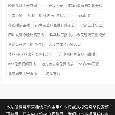
欧洲篮球比分官网
nba赛程今天
韩国k联赛最新积分榜
苹果直播
电视直播网-所有电视台
今日nba比赛
在线播放主播
jrs免费篮球直播在线观看
火箭篮球联盟
四川女篮今晚比赛直播
乒乓球直播中央5今天现场直播视频
斯诺克在线直播(免费)
大连文体台直播入口
体球网-足球比分,即时比分
广东电视体育台现场直播
nba免费视频直播
地方台最全免费播放
体育cba直播
北京国安比赛直播
上海体育台
本站所有赛事直播信号均由用户收集或从搜索引擎搜索整
理获得，所有内容均来自互联网，我们自身不提供任何直