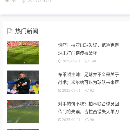
85
2025 / 09 / 01
热门新闻
惊吓！拉亚出球失误，范迪克得
球未打门横传被破坏
2025-09-01
148
布莱顿主帅：足球并不全是关于
战术；米尔纳可以为球队带来帮
助
2025-09-01
92
对手的饼不吃？柏林联合球员回
传门将失误，吉拉西错失大单刀
2025-09-01
90