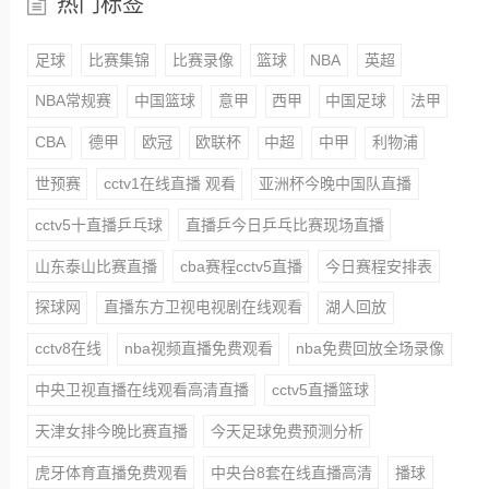
热门标签
足球
比赛集锦
比赛录像
篮球
NBA
英超
NBA常规赛
中国篮球
意甲
西甲
中国足球
法甲
CBA
德甲
欧冠
欧联杯
中超
中甲
利物浦
世预赛
cctv1在线直播 观看
亚洲杯今晚中国队直播
cctv5十直播乒乓球
直播乒今日乒乓比赛现场直播
山东泰山比赛直播
cba赛程cctv5直播
今日赛程安排表
探球网
直播东方卫视电视剧在线观看
湖人回放
cctv8在线
nba视频直播免费观看
nba免费回放全场录像
中央卫视直播在线观看高清直播
cctv5直播篮球
天津女排今晚比赛直播
今天足球免费预测分析
虎牙体育直播免费观看
中央台8套在线直播高清
播球