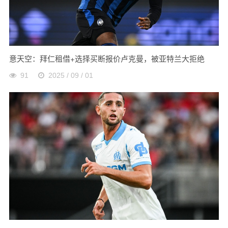
意天空：拜仁租借+选择买断报价卢克曼，被亚特兰大拒绝
91
2025 / 09 / 01