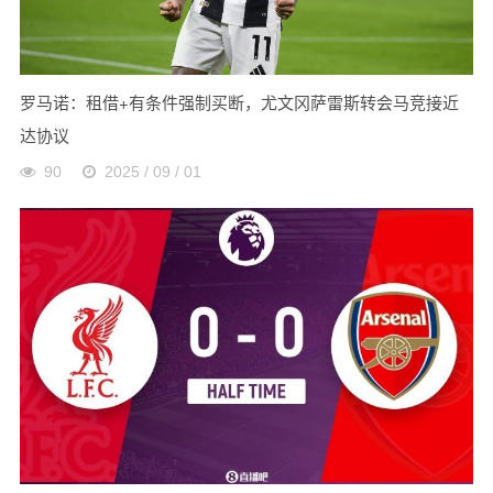
罗马诺：租借+有条件强制买断，尤文冈萨雷斯转会马竞接近
达协议
90
2025 / 09 / 01