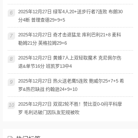
2025年12月27日 绿军4人20+送步行者7连败 布朗30
6
分4断 普理查德29+9+5
2025年12月27日 奇才击退猛龙 库利巴利21+8 麦科
7
勒姆21分 英格拉姆29+6
2025年12月27日 黄蜂7人上双轻取魔术 克尼佩尔伤
8
退&单节16分 班凯罗13中4
2025年12月27日 热火送老鹰5连败 鲍威尔25+7+5 希
9
罗&热巴缺战 约翰逊24+9+10
2025年12月27日 双双2轮不胜！赞比亚0-0闷平科摩
10
罗 毛利达破门因队友犯规被吹