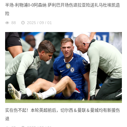
半场-利物浦0-0阿森纳 萨利巴开场伤退拉亚险送礼马杜埃凯造
险
88
2025 / 09 / 01
实在伤不起！本轮英超前后，切尔西＆曼联＆曼城均有新援伤
退