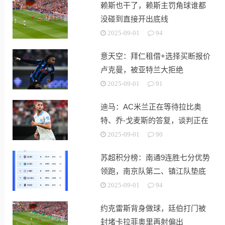
赖斯也干了，赖斯主罚角球谁都
没碰到直接开出底线
2025-09-01
94
意天空：拜仁租借+选择买断报价
卢克曼，被亚特兰大拒绝
2025-09-01
91
迪马：AC米兰正在等待拉比奥
特、乔-戈麦斯的答复，谈判正在
继续
2025-09-01
90
苏超积分榜：南通9连胜七分优势
领跑，南京队第二、镇江队垫底
2025-09-01
94
约克雷斯背身做球，廷伯打门被
封堵卡拉菲奥里再射偏出