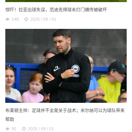
惊吓！拉亚出球失误，范迪克得球未打门横传被破坏
148
2025 / 09 / 01
布莱顿主帅：足球并不全是关于战术；米尔纳可以为球队带来
帮助
92
2025 / 09 / 01