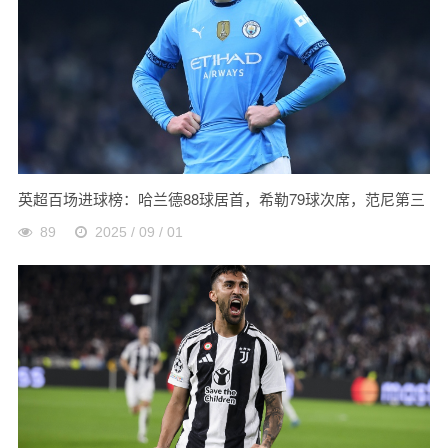
英超百场进球榜：哈兰德88球居首，希勒79球次席，范尼第三
89
2025 / 09 / 01