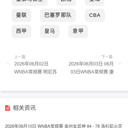
曼联
巴塞罗那队
CBA
西甲
皇马
意甲
上一篇:
下一篇:
2026年06月02日
2026年06月03日 06月
WNBA常规赛 明尼苏
03日WNBA常规赛 康
达山猫 111 - 77 菲尼
涅狄格太阳75-91亚特
克斯水星 全场集锦
兰大梦想 全场集锦
相关资讯
2026年08月10日 WNBA常规赛 金州女武神 84 - 78 洛杉矶火花