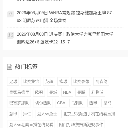
2026年08月09日 WNBA常规赛 拉斯维加斯王牌 87 -
9
98 明尼苏达山猫 全场集锦
2026年08月08日 进决赛！政治大学力克早稻田大学
10
谢昀达26+6 波波卡22+15+7
热门标签
足球
比赛集锦
英超
篮球
比赛录像
阿森纳
皇家马德里
欧冠
曼城
NBA
曼联
利物浦
巴塞罗那队
切尔西队
CBA
马刺队
西甲
皇马
意甲
拜仁
湖人vs勇士
北京卫视频道手机在线看直播
湖人vs老鹰直播在线观看
阿门打趣詹姆斯犯规事件