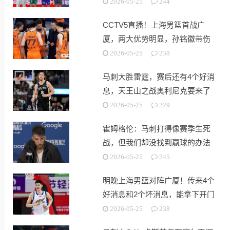
冠
2026-05-25
244
CCTV5直播！上海男篮首战广
厦，两大优势明显，孙铭徽带伤
出战！
2026-05-25
238
马刺大胜雷霆，赛后还有4个好消
息，天王山之战奥利尼克要来了
2026-05-25
229
霍姆格伦：马刺打得像赛季生死
战，但我们却没找到赢球的办法
2026-05-25
245
明晚上海男篮对阵广厦！传来4个
好消息和2个坏消息，能拿下开门
红
2026-05-25
238