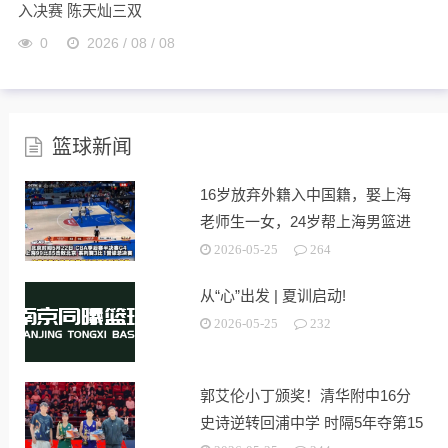
入决赛 陈天灿三双
0
2026 / 08 / 08
篮球新闻
16岁放弃外籍入中国籍，娶上海
老师生一女，24岁帮上海男篮进
决赛
2026-05-25
264
从“心”出发 | 夏训启动!
2026-05-25
232
郭艾伦小丁颁奖！清华附中16分
史诗逆转回浦中学 时隔5年夺第15