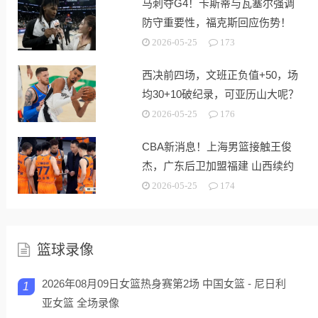
马刺夺G4！卡斯蒂与瓦塞尔强调
防守重要性，福克斯回应伤势！
2026-05-25
173
西决前四场，文班正负值+50，场
均30+10破纪录，可亚历山大呢？
2026-05-25
176
CBA新消息！上海男篮接触王俊
杰，广东后卫加盟福建 山西续约
潘江
2026-05-25
174
篮球录像
2026年08月09日女篮热身赛第2场 中国女篮 - 尼日利
1
亚女篮 全场录像