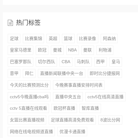
热门标签
足球
比赛集锦
英超
篮球
比赛录像
阿森纳
皇家马德里
欧冠
曼城
NBA
曼联
利物浦
巴塞罗那队
切尔西队
CBA
马刺队
西甲
皇马
意甲
拜仁
直播新闻联播中央一台
即时比分捷报网
今天的比赛预测比分
今晚赛事直播安排时间表
cctv5今晚直播cba吗
直播中央五台
cctv5在线高清直播
cctv 5直播在线观看
欧冠杯直播
智库直播
女篮比赛直播视频
足球直播高清免费观看
8波比分网
网络在线电视频道直播
优漫卡通直播