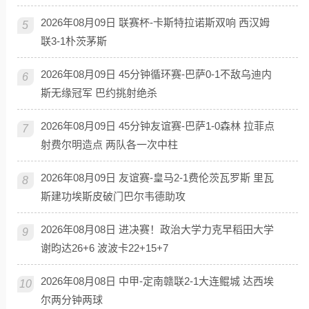
2026年08月09日 联赛杯-卡斯特拉诺斯双响 西汉姆
5
联3-1朴茨茅斯
2026年08月09日 45分钟循环赛-巴萨0-1不敌乌迪内
6
斯无缘冠军 巴约挑射绝杀
2026年08月09日 45分钟友谊赛-巴萨1-0森林 拉菲点
7
射费尔明造点 两队各一次中柱
2026年08月09日 友谊赛-皇马2-1费伦茨瓦罗斯 里瓦
8
斯建功埃斯皮破门巴尔韦德助攻
2026年08月08日 进决赛！政治大学力克早稻田大学
9
谢昀达26+6 波波卡22+15+7
2026年08月08日 中甲-定南赣联2-1大连鲲城 达西埃
10
尔两分钟两球