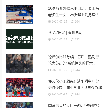
16岁放弃外籍入中国籍，娶上海
老师生一女，24岁帮上海男篮进
决赛
2026-05-25
264
从“心”出发 | 夏训启动!
2026-05-25
232
德泽尔比11分续命背后：热刺已
沦为英超的“系统性风险样本”！
2026-05-25
244
郭艾伦小丁颁奖！清华附中16分
史诗逆转回浦中学 时隔5年夺第15
冠
2026-05-25
244
圆满结果的最后一战，很好地指