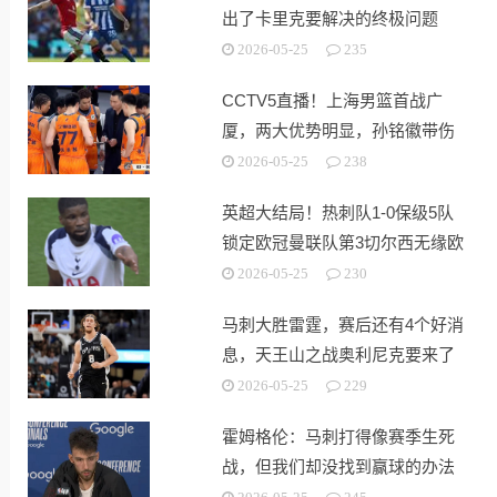
出了卡里克要解决的终极问题
2026-05-25
235
CCTV5直播！上海男篮首战广
厦，两大优势明显，孙铭徽带伤
出战！
2026-05-25
238
英超大结局！热刺队1-0保级5队
锁定欧冠曼联队第3切尔西无缘欧
战
2026-05-25
230
马刺大胜雷霆，赛后还有4个好消
息，天王山之战奥利尼克要来了
2026-05-25
229
霍姆格伦：马刺打得像赛季生死
战，但我们却没找到赢球的办法