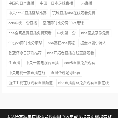
中国和日本直播
中国一日本足球直播
nbn直播
中央cctv5直播篮球比赛
玩球直播nba在线观看免费
cctv中央一套直播
皇冠即时比分网90vs足球一
nba全明星赛直播免费观看
中央第一套
nba回放录像免费
90分vs即时比分滚球
nba赛程cba赛程
掘金vs凯尔特人
欧冠杯今日预测推荐
nba开拓者直播在线直播观看
f1 直播
中央一套电视台直播
cctv8直播免费观看
中央电视一套直播在线
直播今晚足球比赛
浙江卫视在线观看直播频道
nba直播雨燕免费观看直播在线
本站所有赛事直播信号均由用户收集或从搜索引擎搜索整