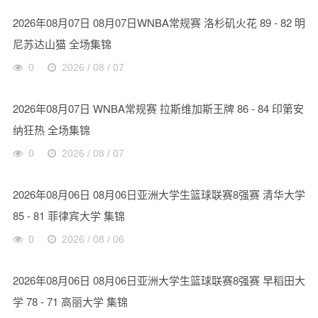
2026年08月07日 08月07日WNBA常规赛 洛杉矶火花 89 - 82 明
尼苏达山猫 全场集锦
0
2026 / 08 / 07
2026年08月07日 WNBA常规赛 拉斯维加斯王牌 86 - 84 印第安
纳狂热 全场集锦
0
2026 / 08 / 07
2026年08月06日 08月06日亚洲大学生篮球联赛8强赛 清华大学
85 - 81 菲律宾大学 集锦
0
2026 / 08 / 06
2026年08月06日 08月06日亚洲大学生篮球联赛8强赛 早稻田大
学 78 - 71 高丽大学 集锦