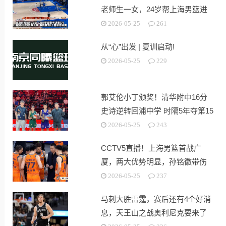
老师生一女，24岁帮上海男篮进
决赛
2026-05-25
261
从“心”出发 | 夏训启动!
2026-05-25
229
郭艾伦小丁颁奖！清华附中16分
史诗逆转回浦中学 时隔5年夺第15
冠
2026-05-25
243
CCTV5直播！上海男篮首战广
厦，两大优势明显，孙铭徽带伤
出战！
2026-05-25
237
马刺大胜雷霆，赛后还有4个好消
息，天王山之战奥利尼克要来了