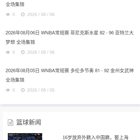
全场集锦
0
2026 / 08 / 06
2026年08月06日 WNBA常规赛 菲尼克斯水星 82 - 96 亚特兰大
梦想 全场集锦
0
2026 / 08 / 06
2026年08月05日 WNBA常规赛 多伦多节奏 81 - 92 金州女武神
全场集锦
0
2026 / 08 / 05
篮球新闻
16岁放弃外籍入中国籍，娶上海