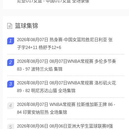
尼亚U17女篮 - 中国U17女篮 全场录像
篮球集锦
2026年08月07日 热身赛-中国女篮险胜尼日利亚 张
1
子宇24+11 杨舒予12+6
2026年08月07日 08月07日WNBA常规赛 多伦多节奏
2
83 - 97 波特兰火焰 集锦
2026年08月07日 08月07日WNBA常规赛 洛杉矶火花
3
89 - 82 明尼苏达山猫 全场集锦
2026年08月07日 WNBA常规赛 拉斯维加斯王牌 86 -
4
84 印第安纳狂热 全场集锦
2026年08月06日 08月06日亚洲大学生篮球联赛8强
5