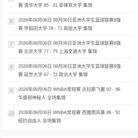
赛 清华大学 85 - 81 菲律宾大学 集锦
2026年08月06日 08月06日亚洲大学生篮球联赛8强
6
赛 早稻田大学 78 - 71 高丽大学 集锦
2026年08月06日 08月06日亚洲大学生篮球联赛8强
7
赛 北京大学 77 - 79 上海交通大学 集锦
2026年08月06日 08月06日亚洲大学生篮球联赛8强
8
赛 延世大学 67 - 72 政治大学 集锦
2026年08月06日 WNBA常规赛 达拉斯飞翼 92 - 96
9
华盛顿神秘人 全场集锦
2026年08月06日 WNBA常规赛 西雅图风暴 86 - 92
10
纽约自由人 全场集锦