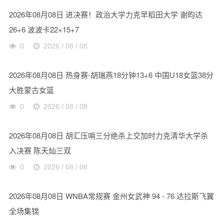
2026年08月08日 进决赛！政治大学力克早稻田大学 谢昀达
26+6 波波卡22+15+7
0
2026 / 08 / 08
2026年08月08日 热身赛-胡瑞燕18分钟13+6 中国U18女篮38分
大胜蒙古女篮
0
2026 / 08 / 08
2026年08月08日 胡汇压哨三分绝杀上交加时力克清华大学杀
入决赛 陈天灿三双
0
2026 / 08 / 08
2026年08月08日 WNBA常规赛 金州女武神 94 - 76 达拉斯飞翼
全场集锦