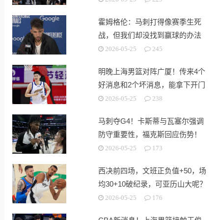
霍姆格伦：马刺打得像赛季生死
战，但我们却没找到赢球的办法
2026-05-25
245
明晚上海男篮对阵广厦！传来4个
好消息和2个坏消息，能拿下开门
红
2026-05-25
238
马刺夺G4！卡斯蒂与瓦塞尔强调
防守重要性，福克斯回应伤势！
2026-05-25
173
西决前四场，文班正负值+50，场
均30+10破纪录，可亚历山大呢？
2026-05-25
176