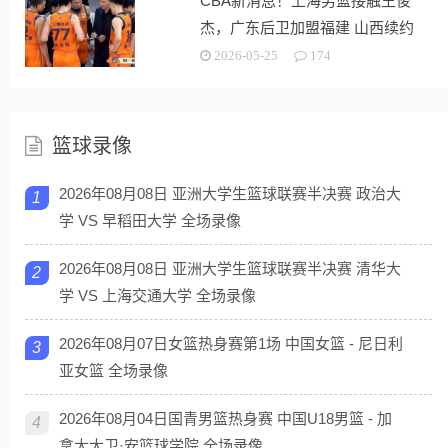
CBA新消息！上海男篮接触王俊
杰，广东后卫加盟福建 山西续约
潘江
2026-05-25
174
篮球录像
2026年08月08日 亚洲大学生篮球联赛半决赛 政治大
1
学 VS 早稻田大学 全场录像
2026年08月08日 亚洲大学生篮球联赛半决赛 清华大
2
学 VS 上海交通大学 全场录像
2026年08月07日女篮热身赛第1场 中国女篮 - 尼日利
3
亚女篮 全场录像
2026年08月04日国青男篮热身赛 中国U18男篮 - 加
4
拿大大卫·安篮球学院 全场录像