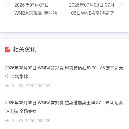
2026年07月07日
2026年07月08日 07月
WNBA常规赛 康涅狄
08日WNBA常规赛 芝
格太阳 90 - 89 明尼苏
加哥天空 77 - 66 菲尼
达山猫 全场集锦
克斯水星 集锦
相关资讯
2026年08月09日 WNBA常规赛 印第安纳狂热 90 - 86 芝加哥天
空 全场集锦
0
2026 / 08 / 09
2026年08月09日 WNBA常规赛 拉斯维加斯王牌 87 - 98 明尼苏
达山猫 全场集锦
0
2026 / 08 / 09