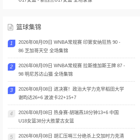
篮球集锦
2026年08月09日 WNBA常规赛 印第安纳狂热 90 -
1
86 芝加哥天空 全场集锦
2026年08月09日 WNBA常规赛 拉斯维加斯王牌 87 -
2
98 明尼苏达山猫 全场集锦
2026年08月08日 进决赛！政治大学力克早稻田大学
3
谢昀达26+6 波波卡22+15+7
2026年08月08日 热身赛-胡瑞燕18分钟13+6 中国
4
U18女篮38分大胜蒙古女篮
2026年08月08日 胡汇压哨三分绝杀上交加时力克清
5