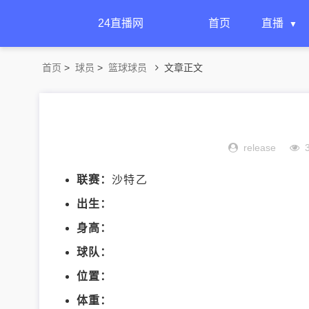
24直播网
首页
直播
首页
>
球员
>
篮球球员
文章正文
release
联赛：
沙特乙
出生：
身高：
球队：
位置：
体重：