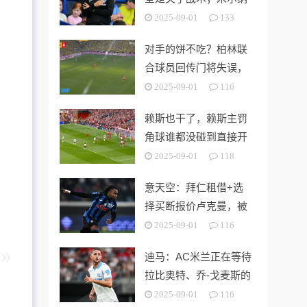
可以为球队带来帮助
2025-09-01
133
对手的饼不吃？柏林联
合球员回传门将失误，
吉拉西错失大单刀
2025-09-01
116
赖斯也干了，赖斯主罚
角球谁都没碰到直接开
出底线
2025-09-01
118
意天空：拜仁租借+选
择买断报价卢克曼，被
亚特兰大拒绝
2025-09-01
116
迪马：AC米兰正在等待
拉比奥特、乔-戈麦斯的
答复，谈判正在继续
2025-09-01
116