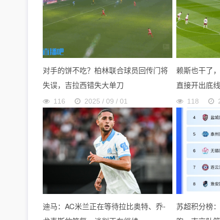
对手的饼不吃？柏林联合球员回传门将
赖斯也干了
失误，吉拉西错失大单刀
直接开出底
116
2025 / 09 / 01
118
迪马：AC米兰正在等待拉比奥特、乔-
苏超积分榜：