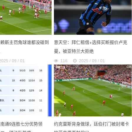
，赖斯主罚角球谁都没碰到
意天空：拜仁租借+选择买断报价卢克
线
曼，被亚特兰大拒绝
2025 / 09 / 01
116
2025 / 09 / 01
南通9连胜七分优势领
约克雷斯背身做球，廷伯打门被封堵卡