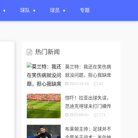
球队
球员
专题
热门新闻
莫兰特：我还在笑伤病
就没问题，担心我缺席
揭幕战是想太多了
2025-10-16
45
惊吓！拉亚出球失误，
范迪克得球未打门横传
被破坏
2025-09-01
173
布莱顿主帅：足球并不
全是关于战术；米尔纳