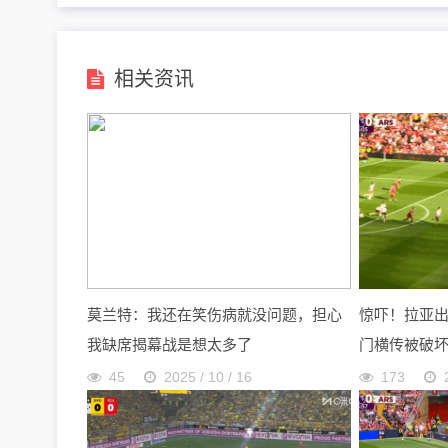
相关资讯
莫兰特：我还在笑伤病就没问题，担心
惊吓！拉亚
我缺席揭幕战是想太多了
门横传被破
45
2025 / 10 / 16
173