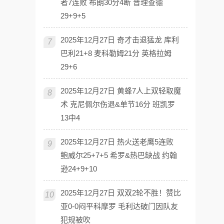
者7连败 布朗30分4断 普理查德
29+9+5
2025年12月27日 奇才击退猛龙 库利
7
巴利21+8 麦科勒姆21分 英格拉姆
29+6
2025年12月27日 黄蜂7人上双轻取魔
8
术 克尼佩尔伤退&单节16分 班凯罗
13中4
2025年12月27日 热火送老鹰5连败
9
鲍威尔25+7+5 希罗&热巴缺战 约翰
逊24+9+10
2025年12月27日 双双2轮不胜！赞比
10
亚0-0闷平科摩罗 毛利达破门因队友
犯规被吹