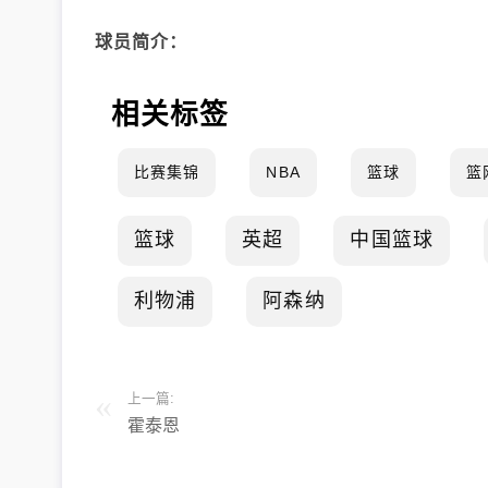
球员简介：
相关标签
比赛集锦
NBA
篮球
篮
篮球
英超
中国篮球
利物浦
阿森纳
上一篇:
霍泰恩