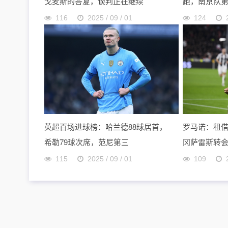
戈麦斯的答复，谈判正在继续
跑，南京队
116
2025 / 09 / 01
124
英超百场进球榜：哈兰德88球居首，
罗马诺：租借
希勒79球次席，范尼第三
冈萨雷斯转
115
2025 / 09 / 01
109