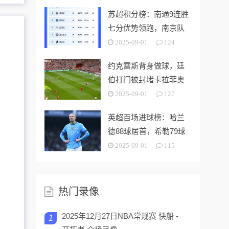
苏超积分榜：南通9连胜
七分优势领跑，南京队
第二、镇江队垫底
2025-09-01
124
约克雷斯背身做球，廷
伯打门被封堵卡拉菲奥
里再射偏出
2025-09-01
127
英超百场进球榜：哈兰
德88球居首，希勒79球
次席，范尼第三
2025-09-01
115
热门录像
2025年12月27日NBA常规赛 快船 -
1