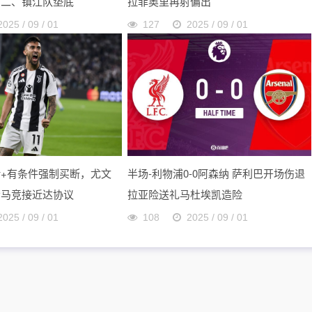
第二、镇江队垫底
拉菲奥里再射偏出
2025 / 09 / 01
127
2025 / 09 / 01
+有条件强制买断，尤文
半场-利物浦0-0阿森纳 萨利巴开场伤退
会马竞接近达协议
拉亚险送礼马杜埃凯造险
2025 / 09 / 01
108
2025 / 09 / 01