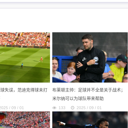
出球失误，范迪克得球未打
布莱顿主帅：足球并不全是关于战术；
坏
米尔纳可以为球队带来帮助
2025 / 09 / 01
133
2025 / 09 / 01