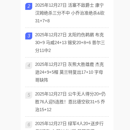
2025年12月27日 活塞不敌爵士 康宁
2
汉姆绝杀三分不中 小乔治准绝杀&砍
31+7+8
2025年12月27日 太阳灼伤鹈鹕 布克
3
30+9 马威24+13 锡安20+8+6 普尔三
分11中2
2025年12月27日 灰熊大胜雄鹿 杰克
4
逊24+9+5帽 莫兰特复出17+10 字母
哥缺阵
2025年12月27日 公牛无人得分20+仍
5
胜76人迎5连胜！恩比德空砍31+5 乔
治15+12
2025年12月27日 绿军4人20+送步行
6