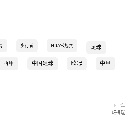
网
步行者
NBA常规赛
足球
西甲
中国足球
欧冠
中甲
下一篇:
班得瑞