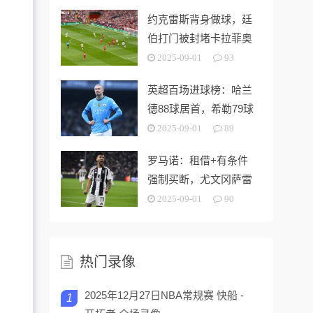
约克雷斯背身做球，廷
伯打门被封堵卡拉菲奥
里再射偏出
2025-09-01
93
英超百场进球榜：哈兰
德88球居首，希勒79球
次席，范尼第三
2025-09-01
89
罗马诺：租借+有条件
强制买断，尤文冈萨雷
斯转会马竞接近达协议
2025-09-01
90
热门录像
2025年12月27日NBA常规赛 快船 -
1