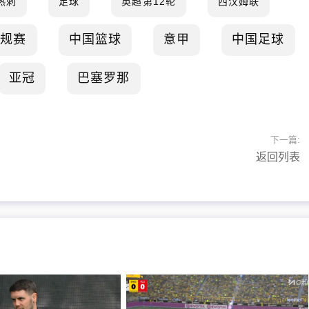
热刺
足球
英超第12轮
西汉姆联
常规赛
中国篮球
意甲
中国足球
亚冠
巴塞罗那
下一篇:
返回列表