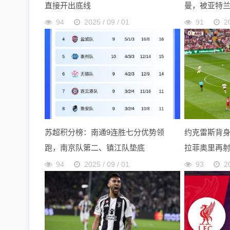
直接开出底线
曼，被亚特
94
2025 / 09 / 01
91
2
苏超积分榜：南通9连胜七分优势领
约克雷斯背
跑，南京队第二、镇江队垫底
拉菲奥里再
94
2025 / 09 / 01
93
2