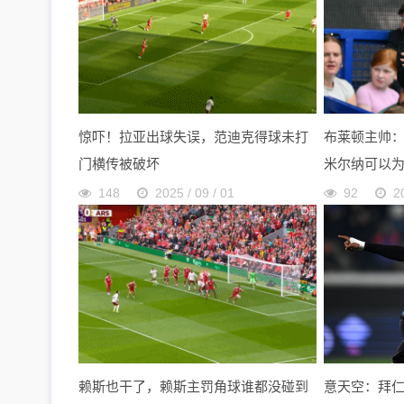
惊吓！拉亚出球失误，范迪克得球未打
布莱顿主帅
门横传被破坏
米尔纳可以
148
2025 / 09 / 01
92
2
赖斯也干了，赖斯主罚角球谁都没碰到
意天空：拜仁