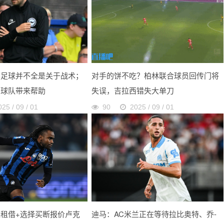
：足球并不全是关于战术；
对手的饼不吃？柏林联合球员回传门将
为球队带来帮助
失误，吉拉西错失大单刀
025 / 09 / 01
90
2025 / 09 / 01
租借+选择买断报价卢克
迪马：AC米兰正在等待拉比奥特、乔-