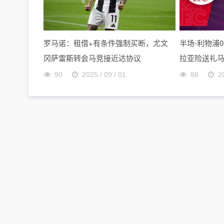
罗马诺：租借+有条件强制买断，尤文
半场-利物浦
冈萨雷斯转会马竞接近达协议
拉亚险送礼
90
2025 / 09 / 01
88
2