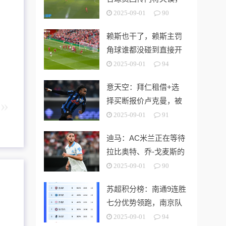
吉拉西错失大单刀
2025-09-01
90
赖斯也干了，赖斯主罚
角球谁都没碰到直接开
出底线
2025-09-01
94
意天空：拜仁租借+选
择买断报价卢克曼，被
亚特兰大拒绝
2025-09-01
91
迪马：AC米兰正在等待
拉比奥特、乔-戈麦斯的
答复，谈判正在继续
2025-09-01
90
苏超积分榜：南通9连胜
七分优势领跑，南京队
第二、镇江队垫底
2025-09-01
94