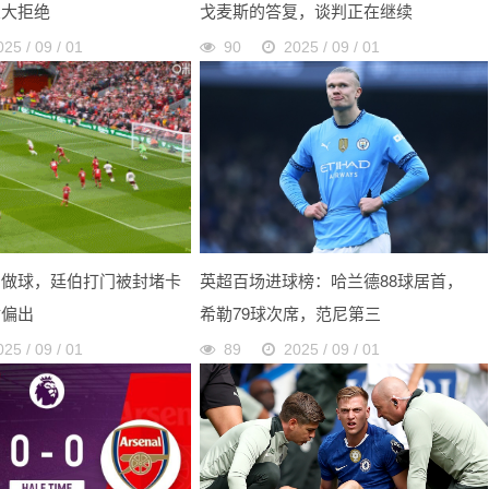
兰大拒绝
戈麦斯的答复，谈判正在继续
025 / 09 / 01
90
2025 / 09 / 01
身做球，廷伯打门被封堵卡
英超百场进球榜：哈兰德88球居首，
射偏出
希勒79球次席，范尼第三
025 / 09 / 01
89
2025 / 09 / 01