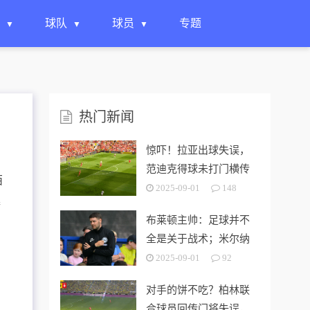
球队
球员
专题
热门新闻
惊吓！拉亚出球失误，
范迪克得球未打门横传
西
被破坏
2025-09-01
148
播
布莱顿主帅：足球并不
全是关于战术；米尔纳
可以为球队带来帮助
2025-09-01
92
对手的饼不吃？柏林联
合球员回传门将失误，