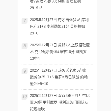
者7连败 布朗30分4断 普理查德
29+9+5
2025年12月27日 奇才击退猛龙 库利
7
巴利21+8 麦科勒姆21分 英格拉姆
29+6
2025年12月27日 黄蜂7人上双轻取魔
8
术 克尼佩尔伤退&单节16分 班凯罗
13中4
2025年12月27日 热火送老鹰5连败
9
鲍威尔25+7+5 希罗&热巴缺战 约翰
逊24+9+10
2025年12月27日 双双2轮不胜！赞比
10
亚0-0闷平科摩罗 毛利达破门因队友
犯规被吹