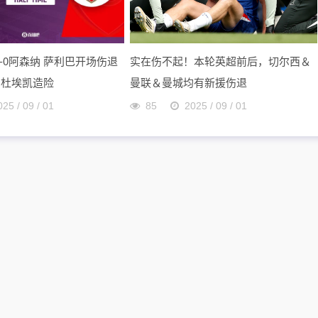
0-0阿森纳 萨利巴开场伤退
实在伤不起！本轮英超前后，切尔西＆
马杜埃凯造险
曼联＆曼城均有新援伤退
025 / 09 / 01
85
2025 / 09 / 01