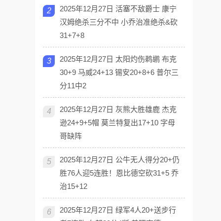
2025年12月27日 活塞不敌爵士 康宁
2
汉姆绝杀三分不中 小乔治准绝杀&砍
31+7+8
2025年12月27日 太阳灼伤鹈鹕 布克
3
30+9 马威24+13 锡安20+8+6 普尔三
分11中2
2025年12月27日 灰熊大胜雄鹿 杰克
4
逊24+9+5帽 莫兰特复出17+10 字母
哥缺阵
2025年12月27日 公牛无人得分20+仍
5
胜76人迎5连胜！恩比德空砍31+5 乔
治15+12
2025年12月27日 绿军4人20+送步行
6