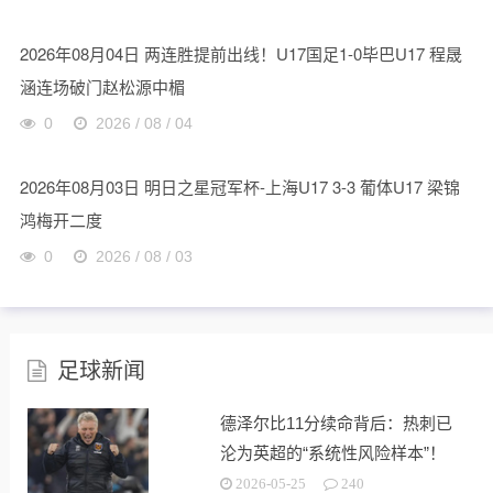
2026年08月04日 两连胜提前出线！U17国足1-0毕巴U17 程晟
涵连场破门赵松源中楣
0
2026 / 08 / 04
2026年08月03日 明日之星冠军杯-上海U17 3-3 葡体U17 梁锦
鸿梅开二度
0
2026 / 08 / 03
足球新闻
德泽尔比11分续命背后：热刺已
沦为英超的“系统性风险样本”！
2026-05-25
240