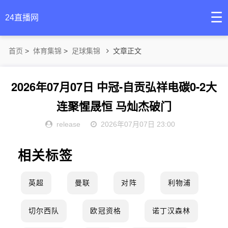
☰
24直播网
首页
>
体育集锦
>
足球集锦
文章正文
2026年07月07日 中冠-自贡弘祥电碳0-2大
连聚惺晟恒 马灿杰破门
release
2026年07月07日 23:00
相关标签
英超
曼联
对阵
利物浦
切尔西队
欧冠资格
诺丁汉森林