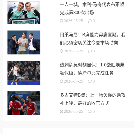
一人一城，索利-马奇代表布莱顿
完成第300次出场
2026-05-25
0
阿莱马尼：B席能力毋庸置疑，我
们必须密切关注今夏市场动向
2026-05-25
0
热刺危急时刻自保！1-0战胜埃弗
顿保级，德泽尔比完成任务
2026-05-25
0
多古艾特B费：上一场欠你的助攻
补上喽，最好的收官方式
2026-05-25
0