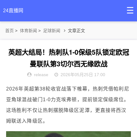
☰
24直播网
首页
>
体育新闻
>
足球新闻
文章正文
英超大结局！热刺队1-0保级5队锁定欧冠
曼联队第3切尔西无缘欧战
release
2026年05月25日 17:00
2026年英超第38轮收官战落下帷幕，热刺凭借帕利尼
亚角球混战破门1-0力克埃弗顿，提前锁定保级席位。
这场胜利不仅让热刺摆脱降级区泥潭，更直接将西汉
姆联送入降级区。