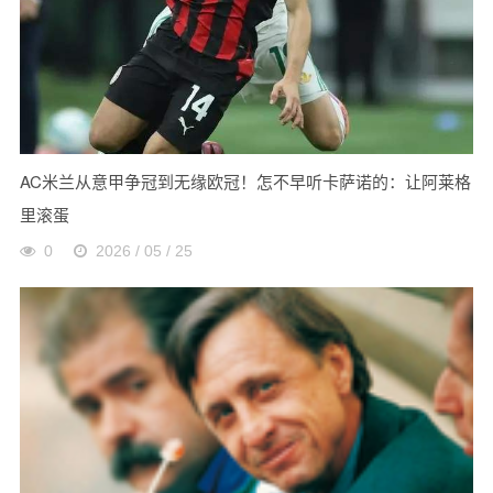
AC米兰从意甲争冠到无缘欧冠！怎不早听卡萨诺的：让阿莱格
里滚蛋
0
2026 / 05 / 25