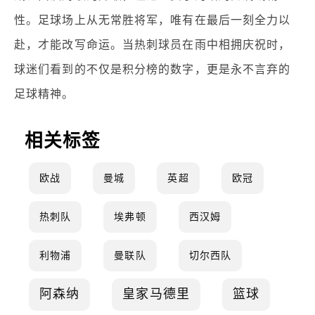
性。足球场上从无常胜将军，唯有在最后一刻全力以
赴，才能改写命运。当热刺球员在雨中相拥庆祝时，
球迷们看到的不仅是积分榜的数字，更是永不言弃的
足球精神。
相关标签
欧战
曼城
英超
欧冠
热刺队
埃弗顿
西汉姆
利物浦
曼联队
切尔西队
阿森纳
皇家马德里
篮球