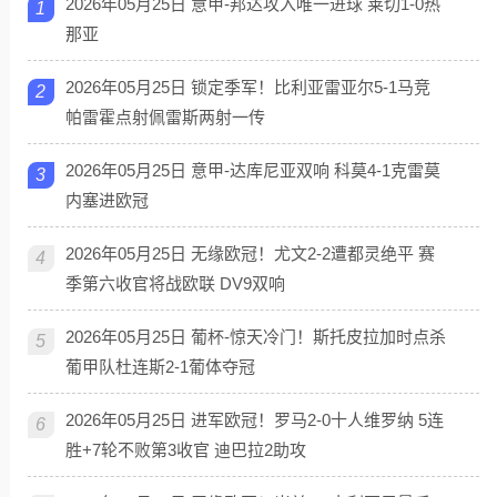
2026年05月25日 意甲-邦达攻入唯一进球 莱切1-0热
1
那亚
2026年05月25日 锁定季军！比利亚雷亚尔5-1马竞
2
帕雷霍点射佩雷斯两射一传
2026年05月25日 意甲-达库尼亚双响 科莫4-1克雷莫
3
内塞进欧冠
2026年05月25日 无缘欧冠！尤文2-2遭都灵绝平 赛
4
季第六收官将战欧联 DV9双响
2026年05月25日 葡杯-惊天冷门！斯托皮拉加时点杀
5
葡甲队杜连斯2-1葡体夺冠
2026年05月25日 进军欧冠！罗马2-0十人维罗纳 5连
6
胜+7轮不败第3收官 迪巴拉2助攻