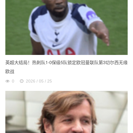
英超大结局！热刺队1-0保级5队锁定欧冠曼联队第3切尔西无缘
欧战
0
2026 / 05 / 25