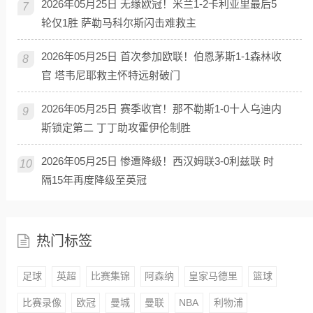
2026年05月25日 无缘欧冠！米兰1-2卡利亚里最后5
7
轮仅1胜 萨勒马科尔斯闪击难救主
2026年05月25日 首次参加欧联！伯恩茅斯1-1森林收
8
官 塔韦尼耶救主怀特远射破门
2026年05月25日 赛季收官！那不勒斯1-0十人乌迪内
9
斯锁定第二 丁丁助攻霍伊伦制胜
2026年05月25日 惨遭降级！西汉姆联3-0利兹联 时
10
隔15年再度降级至英冠
热门标签
足球
英超
比赛集锦
阿森纳
皇家马德里
篮球
比赛录像
欧冠
曼城
曼联
NBA
利物浦