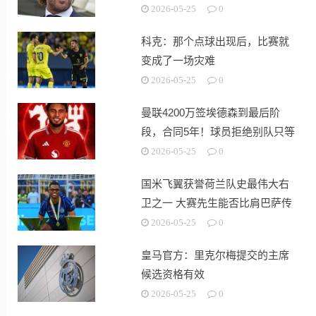
2026-05-25
0
科克：那个点球出现后，比赛就
变成了一场灾难
2026-05-25
0
曼联4200万签埃德森到最后阶
段，合同5年！球员拒绝别队只等
红魔
2026-05-25
0
国米飞翼获誉荷兰队史最伟大右
卫之一 大赛先生能否比肩巴萨传
奇
2026-05-25
0
皇马官方：里克尔梅提交的主席
候选资格有效
2026-05-25
0