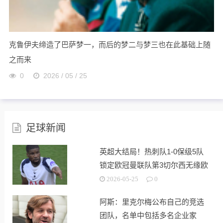
克鲁伊夫缔造了巴萨梦一，而后的梦二与梦三也在此基础上随
之而来
0
2026 / 05 / 25
足球新闻
英超大结局！热刺队1-0保级5队
锁定欧冠曼联队第3切尔西无缘欧
战
2026-05-25
0
阿斯：里克尔梅公布自己的竞选
团队，名单中包括多名企业家