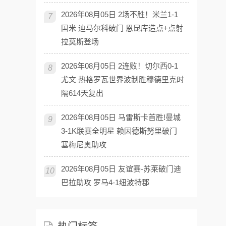
2026年08月05日 2场不胜！米兰1-1
7
国米 迪马尔科破门 恩昆库造点+点射
拉莫斯登场
2026年08月05日 2连败！切尔西0-1
8
尤文 热格罗瓦世界波制胜穆德里克时
隔614天复出
2026年08月05日 马雷斯卡首胜!曼城
9
3-1K联赛全明星 赖因德斯努里破门
塞梅尼奥助攻
2026年08月05日 友谊赛-苏莱破门迪
10
巴拉助攻 罗马4-1纽波特郡