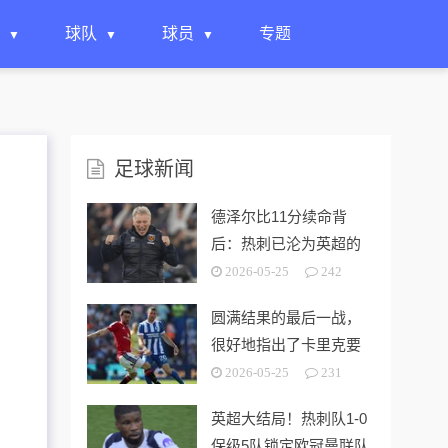
球队
球员
专题
足球新闻
德泽尔比11分续命背
后：热刺已沦为英超的
“系统性风险样本”！
2026-05-25
242
圆满结果的最后一战，
很好地指出了卡里克要
解决的终极问题
2026-05-25
231
英超大结局！热刺队1-0
保级5队锁定欧冠曼联队