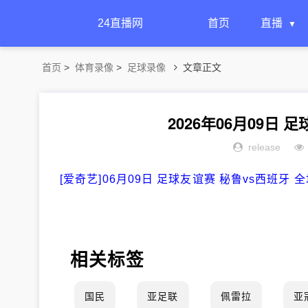
24直播网
首页
直播
首页
>
体育录像
>
足球录像
文章正文
2026年06月09日
release
[爱奇艺]06月09日 足球友谊赛 秘鲁vs西班牙 
相关标签
国民
亚足联
佩雷拉
亚