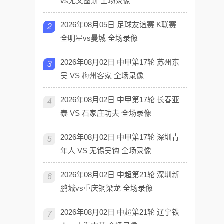
vs尤文图斯 全场录像
2026年08月05日 足球友谊赛 K联赛
2
全明星vs曼城 全场录像
2026年08月02日 中甲第17轮 苏州东
3
吴 VS 梅州客家 全场录像
2026年08月02日 中甲第17轮 长春亚
4
泰 VS 石家庄功夫 全场录像
2026年08月02日 中甲第17轮 深圳青
5
年人 VS 无锡吴钩 全场录像
2026年08月02日 中超第21轮 深圳新
6
鹏城vs重庆铜梁龙 全场录像
2026年08月02日 中超第21轮 辽宁铁
7