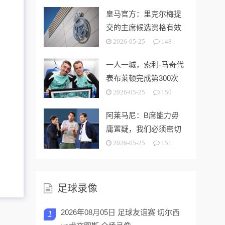
皇马官方：里克尔梅提
交的主席候选资格有效
2026-05-25
148
一人一城，索利-马奇代
表布莱顿完成第300次
出场
2026-05-25
150
阿莱马尼：B席能力毋
庸置疑，我们必须密切
关注今夏市场动向
2026-05-25
151
足球录像
2026年08月05日 足球友谊赛 切尔西
1