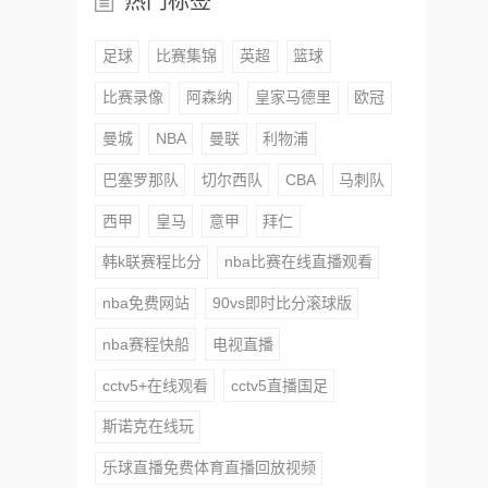
热门标签
足球
比赛集锦
英超
篮球
比赛录像
阿森纳
皇家马德里
欧冠
曼城
NBA
曼联
利物浦
巴塞罗那队
切尔西队
CBA
马刺队
西甲
皇马
意甲
拜仁
韩k联赛程比分
nba比赛在线直播观看
nba免费网站
90vs即时比分滚球版
nba赛程快船
电视直播
cctv5+在线观看
cctv5直播国足
斯诺克在线玩
乐球直播免费体育直播回放视频