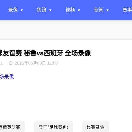
录像
集锦
视频
新闻
赛事
 足球友谊赛 秘鲁vs西班牙 全场录像
1
2026年06月09日 11:00
全场录像
冠精英联赛
马宁(足球裁判)
比赛录像