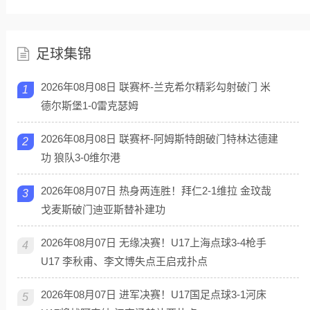
足球集锦
2026年08月08日 联赛杯-兰克希尔精彩勾射破门 米
1
德尔斯堡1-0雷克瑟姆
2026年08月08日 联赛杯-阿姆斯特朗破门特林达德建
2
功 狼队3-0维尔港
2026年08月07日 热身两连胜！拜仁2-1维拉 金玟哉
3
戈麦斯破门迪亚斯替补建功
2026年08月07日 无缘决赛！U17上海点球3-4枪手
4
U17 李秋甫、李文博失点王启戎扑点
2026年08月07日 进军决赛！U17国足点球3-1河床
5