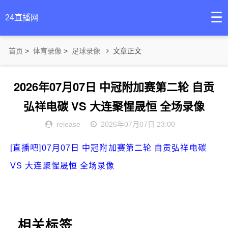
☰
24直播网
首页
>
体育录像
>
足球录像
文章正文
2026年07月07日 中冠附加赛第二轮 自贡
弘祥电碳 VS 大连聚惺晟恒 全场录像
release
2026年07月07日 23:00
[直播吧]07月07日 中冠附加赛第二轮 自贡弘祥电碳
VS 大连聚惺晟恒 全场录像
相关标签