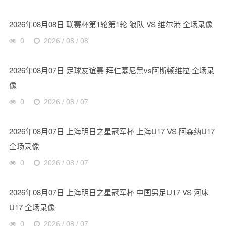
2026年08月08日 联赛杯第1轮第1轮 狼队 VS 维尔港 全场录像
0
2026 / 08 / 08
2026年08月07日 足球友谊赛 拜仁慕尼黑vs阿斯顿维拉 全场录
像
0
2026 / 08 / 07
2026年08月07日 上海明日之星冠军杯 上海U17 VS 阿森纳U17
全场录像
0
2026 / 08 / 07
2026年08月07日 上海明日之星冠军杯 中国男足U17 VS 河床
U17 全场录像
0
2026 / 08 / 07