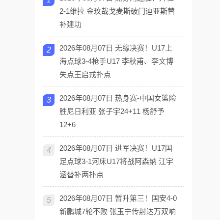
2-1维拉 金玟哉戈麦斯破门迪亚斯替
补建功
2026年08月07日 无缘决赛！U17上
2
海点球3-4枪手U17 李秋甫、李文博
失点王启戎扑点
2026年08月07日 热身赛-中国女篮险
3
胜尼日利亚 张子宇24+11 杨舒予
12+6
2026年08月07日 进军决赛！U17国
4
足点球3-1河床U17将战阿森纳 江宇
涵替补两扑点
2026年08月07日 暂升第三！国安4-0
5
新鹏城7轮不败 张玉宁传射达万双响