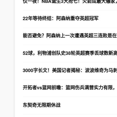
仅一夜！NBA诞生3大抢七！火箭成最大输
22年等待终结：阿森纳重夺英超冠军
能否避免？阿森纳上一次遭遇英超三连败是在2
52球，利物浦创队史38轮英超赛季丢球数新
3000字长文！美国记者揭秘：波波维奇为马
开拓者vs篮网前瞻：篮网伤兵满营实力有限
东契奇无限期休战