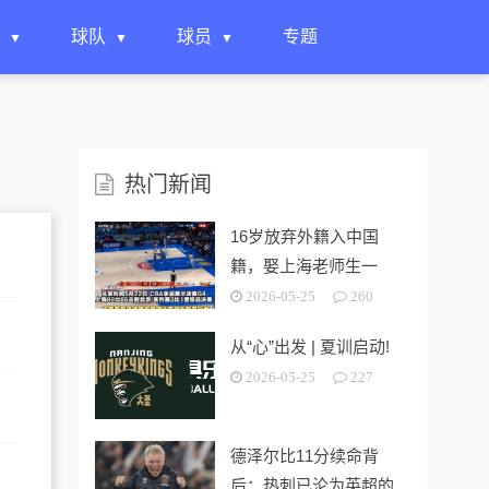
球队
球员
专题
热门新闻
16岁放弃外籍入中国
籍，娶上海老师生一
女，24岁帮上海男篮进
2026-05-25
260
决赛
从“心”出发 | 夏训启动!
2026-05-25
227
德泽尔比11分续命背
后：热刺已沦为英超的