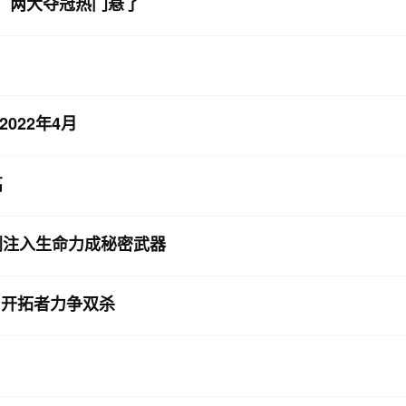
家，两大夺冠热门悬了
022年4月
高
刺注入生命力成秘密武器
，开拓者力争双杀