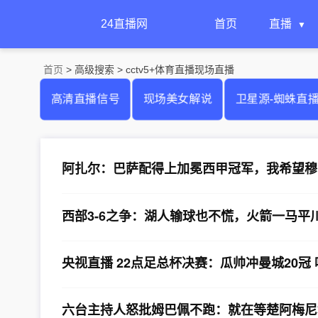
24直播网
首页
直播
首页
> 高级搜索 > cctv5+体育直播现场直播
高清直播信号
现场美女解说
卫星源-蜘蛛直
阿扎尔：巴萨配得上加冕西甲冠军，我希望穆
西部3-6之争：湖人输球也不慌，火箭一马平
央视直播 22点足总杯决赛：瓜帅冲曼城20冠
六台主持人怒批姆巴佩不跑：就在等楚阿梅尼