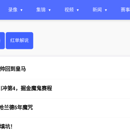
录像
集锦
视频
新闻
赛事
播
红单解说
帅回到皇马
川冲第4，掘金魔鬼赛程
 哈兰德5年魔咒
填坑！