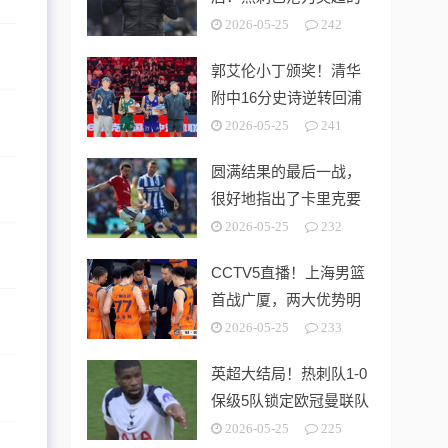
“系统性风险样本”！
2026-05-25
242
郭艾伦小丁颁奖！清华
附中16分史诗逆转回浦
中学 时隔5年夺第15冠
2026-05-25
241
圆满结果的最后一战，
很好地指出了卡里克要
解决的终极问题
2026-05-25
232
CCTV5直播！上海男篮
首战广厦，两大优势明
显，孙铭徽带伤出战！
2026-05-25
233
英超大结局！热刺队1-0
保级5队锁定欧冠曼联队
第3切尔西无缘欧战
2026-05-25
225