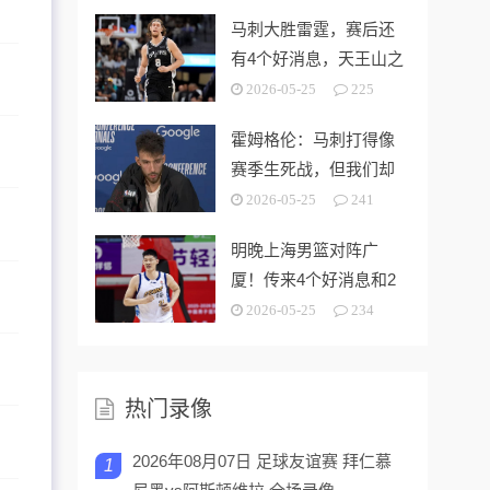
马刺大胜雷霆，赛后还
有4个好消息，天王山之
战奥利尼克要来了
2026-05-25
225
霍姆格伦：马刺打得像
赛季生死战，但我们却
没找到赢球的办法
2026-05-25
241
明晚上海男篮对阵广
厦！传来4个好消息和2
个坏消息，能拿下开门
2026-05-25
234
红
热门录像
2026年08月07日 足球友谊赛 拜仁慕
1