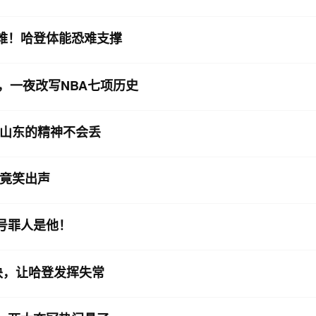
艰难！哈登体能恐难支撑
，一夜改写NBA七项历史
山东的精神不会丢
人竟笑出声
头号罪人是他！
诀，让哈登发挥失常