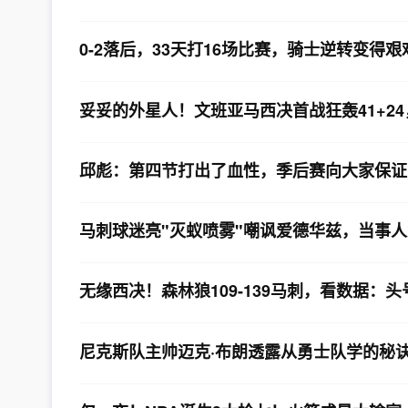
0-2落后，33天打16场比赛，骑士逆转变得
妥妥的外星人！文班亚马西决首战狂轰41+24
邱彪：第四节打出了血性，季后赛向大家保证
马刺球迷亮"灭蚁喷雾"嘲讽爱德华兹，当事
无缘西决！森林狼109-139马刺，看数据：
尼克斯队主帅迈克·布朗透露从勇士队学的秘