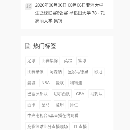
2026年08月06日 08月06日亚洲大学
10
生篮球联赛8强赛 早稻田大学 78 - 71
高丽大学 集锦
热门标签
足球
比赛集锦
英超
篮球
比赛录像
阿森纳
皇家马德里
欧冠
曼城
NBA
曼联
利物浦
巴塞罗那队
切尔西队
CBA
马刺队
西甲
皇马
意甲
拜仁
中央电视台5套直播在线观看
竞彩篮球比分直播现场
f1 直播