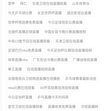
意甲
拜仁
东南卫视在线直播观看
山东体育台
今天乒乓球比赛
女足世界杯直播
湖北影视台直播
世界杯预选赛免费直播
今日足球竞彩比赛直播
无插件直播足球直播
中国女篮今晚比赛直播视频
中央13套节目在线直播观看
天津卫视在线直播
足球巴巴nba免费直播
今天足协杯比赛现场直播视频
体育直播nba
广东宏远今晚比赛直播
广播谜电视直播
拳王直播
在线直播视频直播
全国电视台卫视频道直播在线播放
乒乓球赛事最新消息
nba比赛在线观看
3d开奖结果现场视频直播
今日足协杯直播
乒乓直播今天时间表
星空卫视在线直播观看
直播体育免费直播
卫视直播网