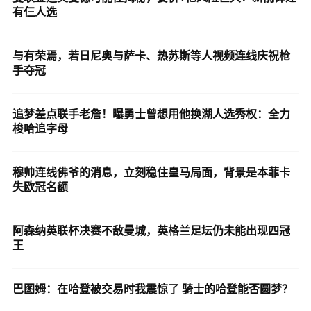
有仨人选
与有荣焉，若日尼奥与萨卡、热苏斯等人视频连线庆祝枪
手夺冠
追梦差点联手老詹！曝勇士曾想用他换湖人选秀权：全力
梭哈追字母
穆帅连线佛爷的消息，立刻稳住皇马局面，背景是本菲卡
失欧冠名额
阿森纳英联杯决赛不敌曼城，英格兰足坛仍未能出现四冠
王
巴图姆：在哈登被交易时我震惊了 骑士的哈登能否圆梦？