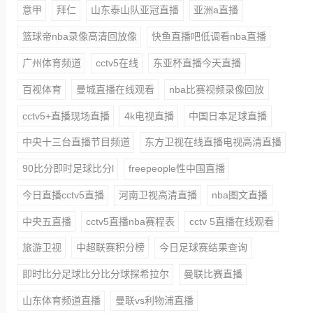
意甲
拜仁
山东泰山队亚冠直播
亚洲a直播
篮球帝nba录像高清回放像
快鱼直播吧低调看nba直播
广州体育频道
cctv5在线
东亚杯直播今天直播
百视体育
曼城直播在线观看
nba比赛视频录像回放
cctv5+直播现场直播
4k电视直播
中国日本足球直播
中央十三台直播节目频道
东方卫视在线直播电视高清直播
90比分即时足球比分l
freepeople性中国直播
今日直播cctv5直播
河南卫视高清直播
nba图文直播
中央五直播
cctv5直播nba赛程表
cctv 5直播在线观看
旅游卫视
中超联赛积分榜
今日足球赛结果查询
即时比分足球比分比分球探希拉尔
曼联比赛直播
山东体育频道直播
曼联vs利物浦直播