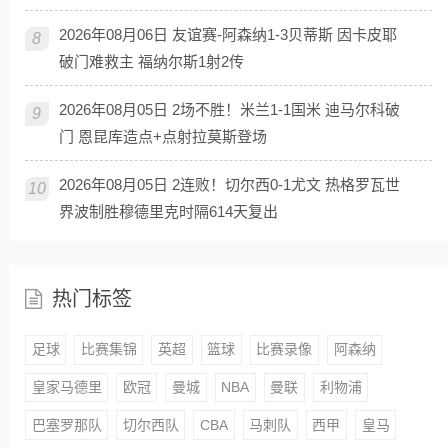
2026年08月06日 友谊赛-阿森纳1-3贝蒂斯 因卡皮耶
8
破门难救主 福纳尔斯1射2传
2026年08月05日 2场不胜！米兰1-1国米 迪马尔科破
9
门 恩昆库造点+点射拉莫斯登场
2026年08月05日 2连败！切尔西0-1尤文 热格罗瓦世
10
界波制胜穆德里克时隔614天复出
热门标签
足球
比赛集锦
英超
篮球
比赛录像
阿森纳
皇家马德里
欧冠
曼城
NBA
曼联
利物浦
巴塞罗那队
切尔西队
CBA
马刺队
西甲
皇马