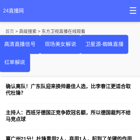
☰
24直播网
首页
> 高级搜索 > 东方卫视直播在线观看
高清直播信号
现场美女解说
卫星源-蜘蛛直播
红单解说
确认离队！广东队迎来换帅最佳人选，比李春江更适合取
代杜锋？
主持人：西班牙德国正竞争欧冠名额，所以德国裁判不给
马竞点球
赢广州21分！杜锋重用2人，弃用1人，起到了关键的作用