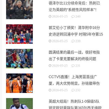
德泽尔比11分续命背后：热刺已
沦为英超的“系统性风险样本”！
2026-05-25
240
郭艾伦小丁颁奖！清华附中16分
史诗逆转回浦中学 时隔5年夺第15
冠
2026-05-25
239
圆满结果的最后一战，很好地指
出了卡里克要解决的终极问题
2026-05-25
231
CCTV5直播！上海男篮首战广
厦，两大优势明显，孙铭徽带伤
出战！
2026-05-25
232
英超大结局！热刺队1-0保级5队
锁定欧冠曼联队第3切尔西无缘欧