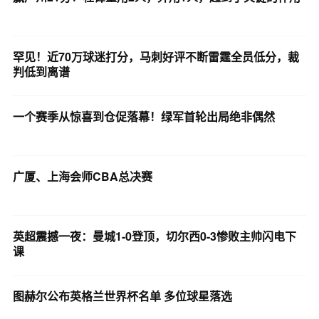
罕见！近70万球迷打分，马刺好评不断雷霆全员低分，裁
判低到离谱
一个赛季从惊喜到仓促落幕！绿军首轮出局绝非偶然
广厦、上海会师CBA总决赛
英超震撼一夜：曼城1-0登顶，切尔西0-3惨败主帅闪电下
课
图赫尔公布英格兰世界杯名单 多位球星落选