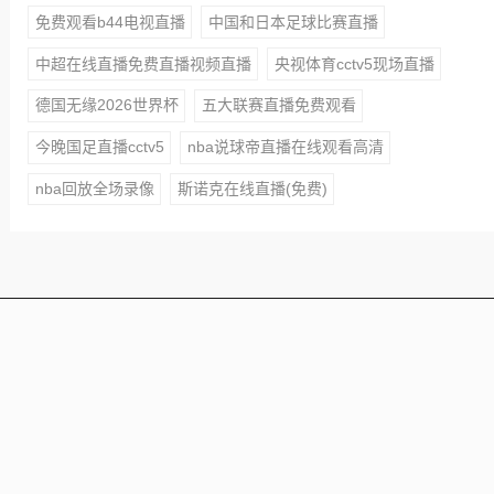
免费观看b44电视直播
中国和日本足球比赛直播
中超在线直播免费直播视频直播
央视体育cctv5现场直播
德国无缘2026世界杯
五大联赛直播免费观看
今晚国足直播cctv5
nba说球帝直播在线观看高清
nba回放全场录像
斯诺克在线直播(免费)
本站所有赛事直播信号均由用户收集或从搜索引擎搜索整
理获得，所有内容均来自互联网，我们自身不提供任何直
播信号和视频内容，如侵犯您的权益请联系我们，我们会
第一时间处理
Copyright © 2021 - 2025 All Rights Reserved 24直播网 版
权所有