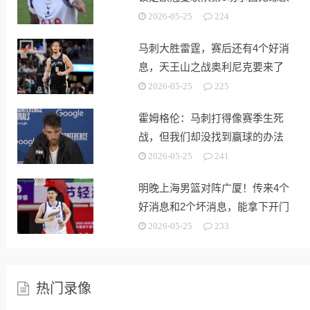
战
2026-05-25
224
马刺大胜雷霆，赛后还有4个好消
息，天王山之战奥利尼克要来了
2026-05-25
225
霍姆格伦：马刺打得像赛季生死
战，但我们却没找到赢球的办法
2026-05-25
241
明晚上海男篮对阵广厦！传来4个
好消息和2个坏消息，能拿下开门
红
2026-05-25
233
热门录像