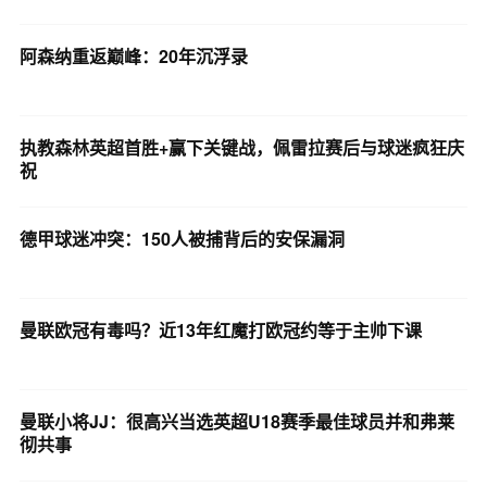
阿森纳重返巅峰：20年沉浮录
执教森林英超首胜+赢下关键战，佩雷拉赛后与球迷疯狂庆
祝
德甲球迷冲突：150人被捕背后的安保漏洞
曼联欧冠有毒吗？近13年红魔打欧冠约等于主帅下课
曼联小将JJ：很高兴当选英超U18赛季最佳球员并和弗莱
彻共事