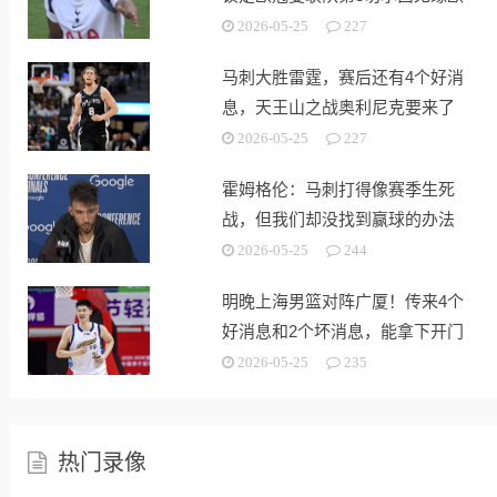
战
2026-05-25
227
马刺大胜雷霆，赛后还有4个好消
息，天王山之战奥利尼克要来了
2026-05-25
227
霍姆格伦：马刺打得像赛季生死
战，但我们却没找到赢球的办法
2026-05-25
244
明晚上海男篮对阵广厦！传来4个
好消息和2个坏消息，能拿下开门
红
2026-05-25
235
热门录像