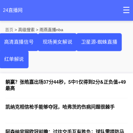
☰
24直播网
首页
> 高级搜索 > 雨燕直播nba
高清直播信号
现场美女解说
卫星源-蜘蛛直播
红单解说
躺赢？张皓嘉出场37分44秒，5中1仅得到2分&正负值+49
最高
凯纳克相信枪手能够夺冠，哈弗茨的伤病问题很棘手
阿森纳官网欧冠前瞻：过往交手互有胜负；球队需提防马