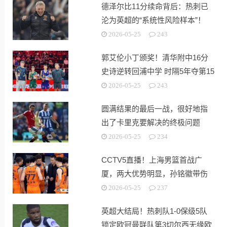
德泽尔比11分续命背后：热刺已
沦为英超的“系统性风险样本”！
2026-05-25
243
郭艾伦小丁颁奖！清华附中16分
史诗逆转回浦中学 时隔5年夺第15
冠
2026-05-25
243
圆满结果的最后一战，很好地指
出了卡里克要解决的终极问题
2026-05-25
234
CCTV5直播！上海男篮首战广
厦，两大优势明显，孙铭徽带伤
出战！
2026-05-25
237
英超大结局！热刺队1-0保级5队
锁定欧冠曼联队第3切尔西无缘欧