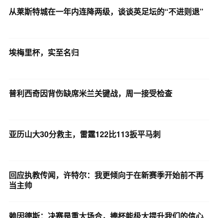
从莱斯特城在一年内连降两级，谈谈英足坛的“不进则退”
埃梅里杯，实至名归
普利西奇因背伤缺席米兰关键战，周一接受检查
亚历山大30分救主，雷霆122比113扳平马刺
回应执教传闻，许特尔：我更倾向于在新赛季开始前不再
当主帅
赖因德斯：决赛是重大场合，捧杯能极大提升我们的信心