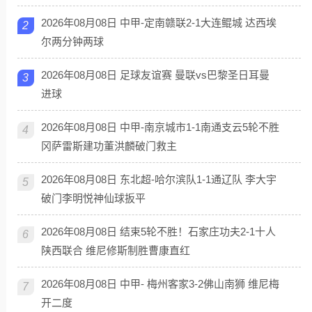
2026年08月08日 中甲-定南赣联2-1大连鲲城 达西埃
2
尔两分钟两球
2026年08月08日 足球友谊赛 曼联vs巴黎圣日耳曼
3
进球
2026年08月08日 中甲-南京城市1-1南通支云5轮不胜
4
冈萨雷斯建功董洪麟破门救主
2026年08月08日 东北超-哈尔滨队1-1通辽队 李大宇
5
破门李明悦神仙球扳平
2026年08月08日 结束5轮不胜！石家庄功夫2-1十人
6
陕西联合 维尼修斯制胜曹康直红
2026年08月08日 中甲- 梅州客家3-2佛山南狮 维尼梅
7
开二度