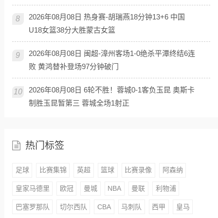
2026年08月08日 热身赛-胡瑞燕18分钟13+6 中国
8
U18女篮38分大胜蒙古女篮
2026年08月08日 闽超-漳州客场1-0绝杀平潭终结6连
9
败 黄鸿替补登场97分钟破门
2026年08月08日 6轮不胜！蓉城0-1客负玉昆 奥斯卡
10
制胜玉昆暂第三 蓉城全场1射正
热门标签
足球
比赛集锦
英超
篮球
比赛录像
阿森纳
皇家马德里
欧冠
曼城
NBA
曼联
利物浦
巴塞罗那队
切尔西队
CBA
马刺队
西甲
皇马