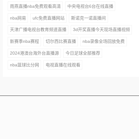
雨燕直播nba免费观看高清
中央电视台6台在线直播
nba网易
ufc免费直播网站
斯诺克一诺直播间
天津广播电视台教育频道直播
3d开奖直播今天现场直播视频
新赛季nba赛程
切尔西比赛直播
nba录像全场回放免费
2024港澳台海外台直播源
今日足球全部推荐
nba篮球比分网
电视直播在线观看
本站所有赛事直播信号均由用户收集或从搜索引擎搜索整
理获得，所有内容均来自互联网，我们自身不提供任何直
播信号和视频内容，如侵犯您的权益请联系我们，我们会
第一时间处理