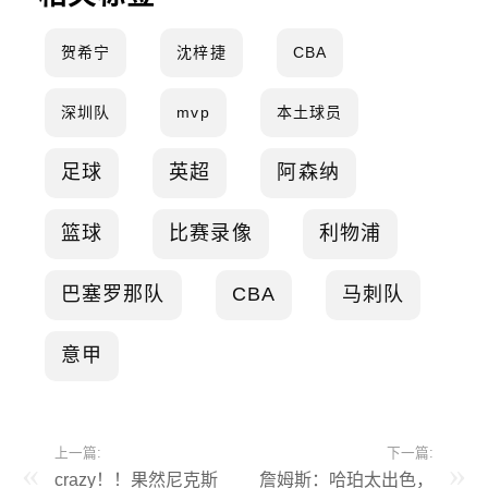
贺希宁
沈梓捷
CBA
深圳队
mvp
本土球员
足球
英超
阿森纳
篮球
比赛录像
利物浦
巴塞罗那队
CBA
马刺队
意甲
上一篇:
下一篇:
crazy！！果然尼克斯
詹姆斯：哈珀太出色，