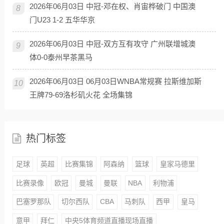
2026年06月03日 中冠-邓在权、肖宙桦破门 中国澳
8
门U23 1-2 五华华京
2026年06月03日 中冠-双方互有攻守 广州联增城澳
9
体0-0泰州早茶黑马
2026年06月03日 06月03日WNBA常规赛 拉斯维加斯
10
王牌79-69洛杉矶火花 全场集锦
热门标签
足球
英超
比赛集锦
阿森纳
篮球
皇家马德里
比赛录像
欧冠
曼城
曼联
NBA
利物浦
巴塞罗那队
切尔西队
CBA
马刺队
西甲
皇马
意甲
拜仁
中央5体育频道直播现场直播