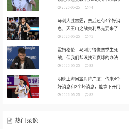
战
2026-05-25
74
马刺大胜雷霆，赛后还有4个好消
息，天王山之战奥利尼克要来了
2026-05-25
75
霍姆格伦：马刺打得像赛季生死
战，但我们却没找到赢球的办法
2026-05-25
82
明晚上海男篮对阵广厦！传来4个
好消息和2个坏消息，能拿下开门
红
2026-05-25
82
热门录像