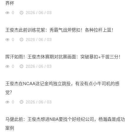
界杯
0
2026 / 06 / 03
王俊杰此前训练花絮：秀霸气战斧劈扣！各种拉杆上篮！
0
2026 / 06 / 03
挥汗如雨！王俊杰休赛期对抗赛画面：突破暴扣+干拔三分！
0
2026 / 06 / 03
王俊杰在NCAA这记金鸡独立跳投，有没有点小牛司机的感
觉？
0
2026 / 06 / 03
马健此前：王俊杰想进NBA要找个好经纪公司，杨瀚森是成功
案例