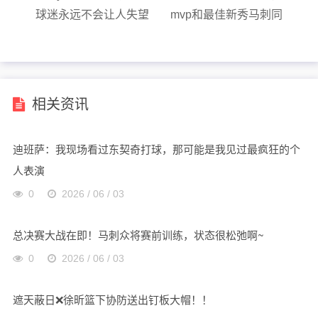
球迷永远不会让人失望
mvp和最佳新秀马刺同
啊…..
时拥有！...
相关资讯
迪班萨：我现场看过东契奇打球，那可能是我见过最疯狂的个
人表演
0
2026 / 06 / 03
总决赛大战在即！马刺众将赛前训练，状态很松弛啊~
0
2026 / 06 / 03
遮天蔽日❌️徐昕篮下协防送出钉板大帽！！