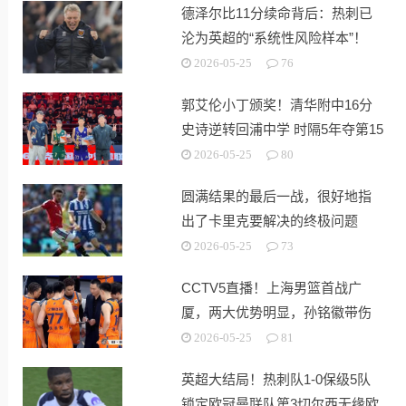
德泽尔比11分续命背后：热刺已
沦为英超的“系统性风险样本”！
2026-05-25
76
郭艾伦小丁颁奖！清华附中16分
史诗逆转回浦中学 时隔5年夺第15
冠
2026-05-25
80
圆满结果的最后一战，很好地指
出了卡里克要解决的终极问题
2026-05-25
73
CCTV5直播！上海男篮首战广
厦，两大优势明显，孙铭徽带伤
出战！
2026-05-25
81
英超大结局！热刺队1-0保级5队
锁定欧冠曼联队第3切尔西无缘欧