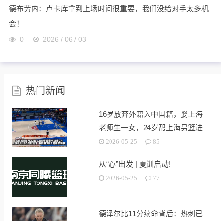
德布劳内：卢卡库拿到上场时间很重要，我们没给对手太多机
会！
0
2026 / 06 / 03
热门新闻
16岁放弃外籍入中国籍，娶上海
老师生一女，24岁帮上海男篮进
决赛
2026-05-25
85
从“心”出发 | 夏训启动!
2026-05-25
77
德泽尔比11分续命背后：热刺已