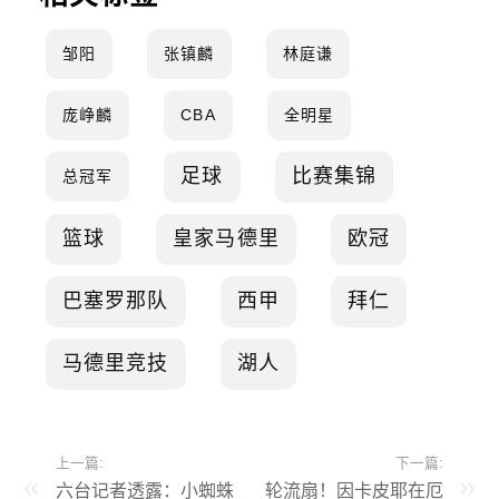
邹阳
张镇麟
林庭谦
庞峥麟
CBA
全明星
足球
比赛集锦
总冠军
篮球
皇家马德里
欧冠
巴塞罗那队
西甲
拜仁
马德里竞技
湖人
上一篇:
下一篇:
六台记者透露：小蜘蛛
轮流扇！因卡皮耶在厄