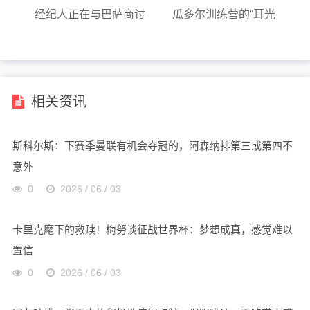
经纪人正在与巴萨商讨
瓜多尔训练营的“耳光
一份为期五年的合约
隧道”中幸存了下来
相关资讯
斯科尔斯：下赛季曼联有机会夺冠的，阿森纳排第三或第四不
意外
0
2026 / 06 / 03
卡里克麾下的救赎！梅努谈征战世界杯：梦想成真，感觉难以
置信
0
2026 / 06 / 03