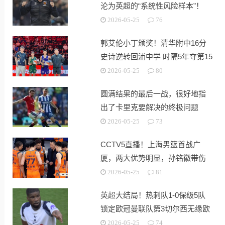
沦为英超的“系统性风险样本”！
2026-05-25
76
郭艾伦小丁颁奖！清华附中16分
史诗逆转回浦中学 时隔5年夺第15
冠
2026-05-25
80
圆满结果的最后一战，很好地指
出了卡里克要解决的终极问题
2026-05-25
73
CCTV5直播！上海男篮首战广
厦，两大优势明显，孙铭徽带伤
出战！
2026-05-25
81
英超大结局！热刺队1-0保级5队
锁定欧冠曼联队第3切尔西无缘欧
战
2026-05-25
74