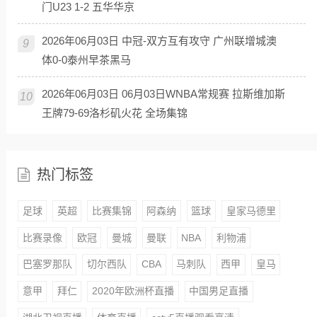
门U23 1-2 五华华京
2026年06月03日 中冠-双方互有攻守 广州联增城澳
9
体0-0泰州早茶黑马
2026年06月03日 06月03日WNBA常规赛 拉斯维加斯
10
王牌79-69洛杉矶火花 全场集锦
热门标签
足球
英超
比赛集锦
阿森纳
篮球
皇家马德里
比赛录像
欧冠
曼城
曼联
NBA
利物浦
巴塞罗那队
切尔西队
CBA
马刺队
西甲
皇马
意甲
拜仁
2020年欧洲杯直播
中国男足直播