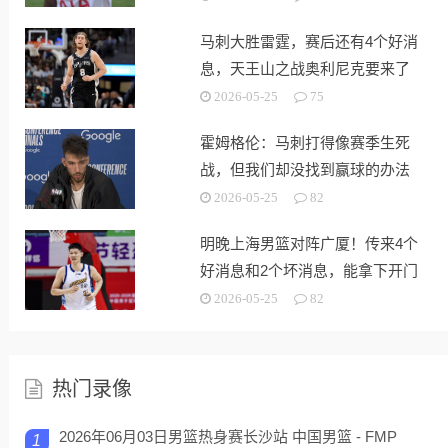
马刺大胜雷霆，赛后还有4个好消
息，天王山之战奥利尼克要来了
2026-05-25
75
霍姆格伦：马刺打得像赛季生死
战，但我们却没找到赢球的办法
2026-05-25
82
明晚上海男篮对阵广厦！传来4个
好消息和2个坏消息，能拿下开门
红
2026-05-25
82
热门录像
2026年06月03日男篮热身赛长沙站 中国男篮 - FMP
1