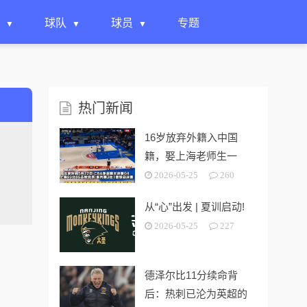
球队
球员
专题
热门新闻
16岁放弃外籍入中国
籍，娶上海老师生一
女，24岁帮上海男篮进
2026-05-25
260
决赛
从“心”出发 | 夏训启动!
2026-05-25
227
德泽尔比11分续命背
后：热刺已沦为英超的