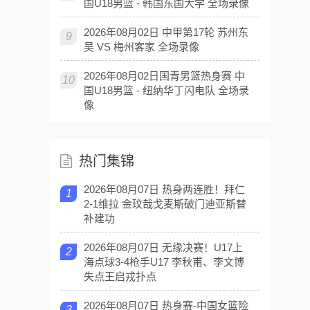
国U18男篮 - 韩国东国大学 全场录像
2026年08月02日 中甲第17轮 苏州东
9
吴 VS 梅州客家 全场录像
2026年08月02日国青男篮热身赛 中
10
国U18男篮 - 纽纳华丁闪电队 全场录
像
热门集锦
2026年08月07日 热身两连胜！拜仁
1
2-1维拉 金玟哉戈麦斯破门迪亚斯替
补建功
2026年08月07日 无缘决赛！U17上
2
海点球3-4枪手U17 李秋甫、李文博
失点王启戎扑点
2026年08月07日 热身赛-中国女篮险
3