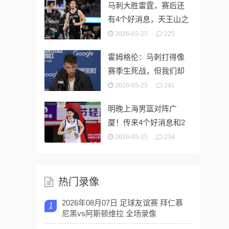
马刺大胜雷霆，赛后还
有4个好消息，天王山之
战奥利尼克要来了
2026-05-25
225
霍姆格伦：马刺打得像
赛季生死战，但我们却
没找到赢球的办法
2026-05-25
241
明晚上海男篮对阵广
厦！传来4个好消息和2
个坏消息，能拿下开门
2026-05-25
234
红
热门录像
2026年08月07日 足球友谊赛 拜仁慕
1
尼黑vs阿斯顿维拉 全场录像