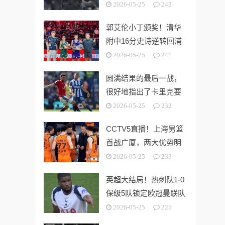
“系统性风险样本”！
2026-05-25
242
郭艾伦小丁颁奖！清华
附中16分史诗逆转回浦
中学 时隔5年夺第15冠
2026-05-25
241
圆满结果的最后一战，
很好地指出了卡里克要
解决的终极问题
2026-05-25
232
CCTV5直播！上海男篮
首战广厦，两大优势明
显，孙铭徽带伤出战！
2026-05-25
233
英超大结局！热刺队1-0
保级5队锁定欧冠曼联队
第3切尔西无缘欧战
2026-05-25
225