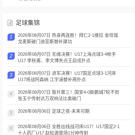
足球集锦
2026年08月07日 热身两连胜！拜仁2-1维拉 金玟哉
1
戈麦斯破门迪亚斯替补建功
2026年08月07日 无缘决赛！U17上海点球3-4枪手
2
U17 李秋甫、李文博失点王启戎扑点
2026年08月07日 进军决赛！U17国足点球3-1河床
3
U17将战阿森纳 江宇涵替补两扑点
2026年08月07日 暂升第三！国安4-0新鹏城7轮不败
4
张玉宁传射达万双响法比奥破门
2026年08月06日 足球之夜-未来可期
5
2026年08月06日 全胜出线战河床U17！U17国足2-1
6
十人药厂U17 赵松源登场1分钟传射