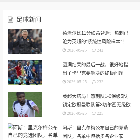
足球新闻
德泽尔比11分续命背后：热刺已
沦为英超的“系统性风险样本”！
2026-05-25
242
圆满结果的最后一战，很好地指
出了卡里克要解决的终极问题
2026-05-25
232
英超大结局！热刺队1-0保级5队
锁定欧冠曼联队第3切尔西无缘欧
战
2026-05-25
225
阿斯：里克尔梅公布自己的竞选
团队，名单中包括多名企业家