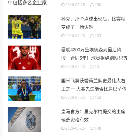
2026-05-25
150
科克：那个点球出现后，比赛就
变成了一场灾难
2026-05-25
153
曼联4200万签埃德森到最后阶
段，合同5年！球员拒绝别队只等
红魔
2026-05-25
151
国米飞翼获誉荷兰队史最伟大右
卫之一 大赛先生能否比肩巴萨传
奇
2026-05-25
152
皇马官方：里克尔梅提交的主席
候选资格有效
2026-05-25
148