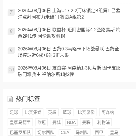
2026年08月06日 上海U17 2-2河床锁定B组第1 吕孟
7
洋点射阿布力米破门 将战A组第2
2026年08月06日 联盟杯-迈阿密国际4-2圣路易斯 梅
8
西2射1传 阿伦助攻戴帽
2026年08月06日 巴黎0-3马略卡下场战曼联 巴黎全
9
场控球近6成+8射3正未果
2026年08月06日 友谊赛-阿森纳1-3贝蒂斯 因卡皮耶
10
破门难救主 福纳尔斯1射2传
热门标签
足球
比赛集锦
英超
篮球
比赛录像
阿森纳
皇家马德里
欧冠
曼城
NBA
曼联
利物浦
巴塞罗那队
切尔西队
CBA
马刺队
西甲
皇马