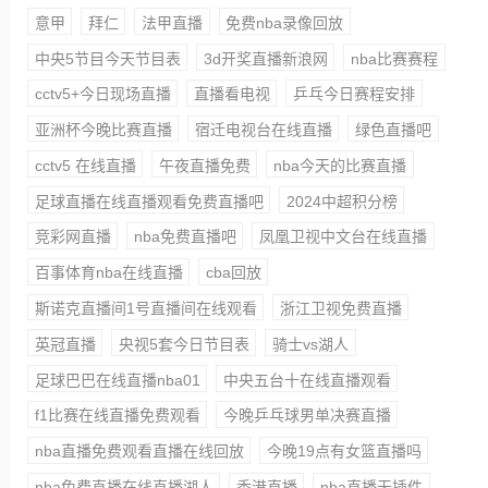
意甲
拜仁
法甲直播
免费nba录像回放
中央5节目今天节目表
3d开奖直播新浪网
nba比赛赛程
cctv5+今日现场直播
直播看电视
乒乓今日赛程安排
亚洲杯今晚比赛直播
宿迁电视台在线直播
绿色直播吧
cctv5 在线直播
午夜直播免费
nba今天的比赛直播
足球直播在线直播观看免费直播吧
2024中超积分榜
竞彩网直播
nba免费直播吧
凤凰卫视中文台在线直播
百事体育nba在线直播
cba回放
斯诺克直播间1号直播间在线观看
浙江卫视免费直播
英冠直播
央视5套今日节目表
骑士vs湖人
足球巴巴在线直播nba01
中央五台十在线直播观看
f1比赛在线直播免费观看
今晚乒乓球男单决赛直播
nba直播免费观看直播在线回放
今晚19点有女篮直播吗
nba免费直播在线直播湖人
香港直播
nba直播无插件