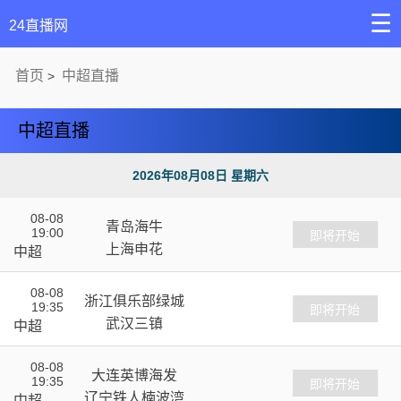
☰
24直播网
首页
中超直播
>
中超直播
2026年08月08日 星期六
08-08
青岛海牛
19:00
VS
即将开始
上海申花
中超
08-08
浙江俱乐部绿城
19:35
VS
即将开始
武汉三镇
中超
08-08
大连英博海发
19:35
VS
即将开始
辽宁铁人楠波湾
中超