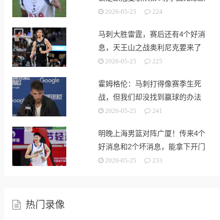
战
2026-05-25
224
马刺大胜雷霆，赛后还有4个好消
息，天王山之战奥利尼克要来了
2026-05-25
225
霍姆格伦：马刺打得像赛季生死
战，但我们却没找到赢球的办法
2026-05-25
241
明晚上海男篮对阵广厦！传来4个
好消息和2个坏消息，能拿下开门
红
2026-05-25
233
热门录像