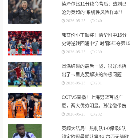
德泽尔比11分续命背后：热刺已
沦为英超的“系统性风险样本”！
2026-05-25
240
郭艾伦小丁颁奖！清华附中16分
史诗逆转回浦中学 时隔5年夺第15
冠
2026-05-25
239
圆满结果的最后一战，很好地指
出了卡里克要解决的终极问题
2026-05-25
231
CCTV5直播！上海男篮首战广
厦，两大优势明显，孙铭徽带伤
出战！
2026-05-25
232
英超大结局！热刺队1-0保级5队
锁定欧冠曼联队第3切尔西无缘欧