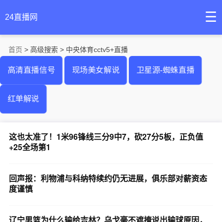
☰
24直播网
首页
> 高级搜索 > 中央体育cctv5+直播
高清直播信号
现场美女解说
卫星源-蜘蛛直播
红单解说
这也太准了！1米96锋线三分9中7，砍27分5板，正负值
+25全场第1
回声报：利物浦与科纳特续约仍无进展，俱乐部对薪资态
度谨慎
辽宁男篮为什么输给吉林？乌戈毫不遮掩说出输球原因，