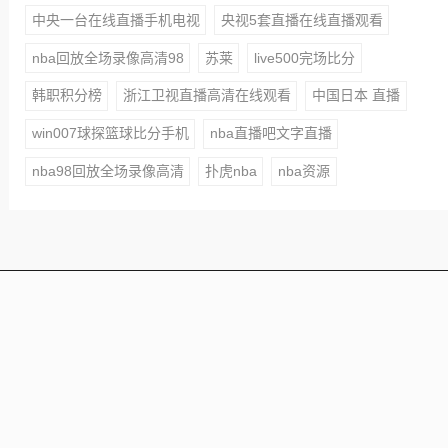
中央一台在线直播手机电视
央视5套直播在线直播观看
nba回放全场录像高清98
苏莱
live500完场比分
韩职积分榜
浙江卫视直播高清在线观看
中国日本 直播
win007球探篮球比分手机
nba直播吧文字直播
nba98回放全场录像高清
扑虎nba
nba资源
本站所有赛事直播信号均由用户收集或从搜索引擎搜索整
理获得，所有内容均来自互联网，我们自身不提供任何直
播信号和视频内容，如侵犯您的权益请联系我们，我们会
第一时间处理
Copyright © 2021 - 2025 All Rights Reserved 24直播网 版
权所有