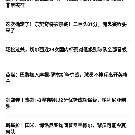
非常实在
这次确定了！东契奇将被禁赛！三巨头81分，魔鬼赛程要
来了
轻松过关，切尔西近38次国内杯赛对低级别球队全部晋级
英媒：巴黎加入摩根-罗杰斯争夺战，球员不排斥离开英格
兰
剑南春丨热刺1-0埃弗顿以2分优势成功保级，帕利尼亚制
胜
斯基拉：国米、博洛尼亚询问普罗韦德尔，球员可能今夏
离队