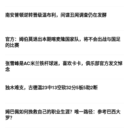
南安普顿逆转晋级温布利，间谍丑闻调查仍在发酵
官方：姆伯莫退出本期喀麦隆国家队，将不会出战与国足
的比赛
张雪峰是AC米兰铁杆球迷，喜欢卡卡，俱乐部官方发文悼
念
独木难支，古德温23中13空砍32分5板5助2断
姆巴佩如何挽救自己的职业生涯？唯一路径：参考巴西大
罗？