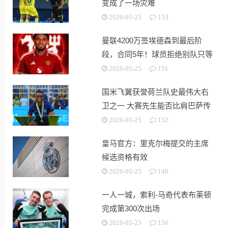
变成了一场灾难
2026-05-25
153
曼联4200万签埃德森到最后阶
段，合同5年！球员拒绝别队只等
红魔
2026-05-25
151
国米飞翼获誉荷兰队史最伟大右
卫之一 大赛先生能否比肩巴萨传
奇
2026-05-25
152
皇马官方：里克尔梅提交的主席
候选资格有效
2026-05-25
148
一人一城，索利-马奇代表布莱顿
完成第300次出场
2026-05-25
150