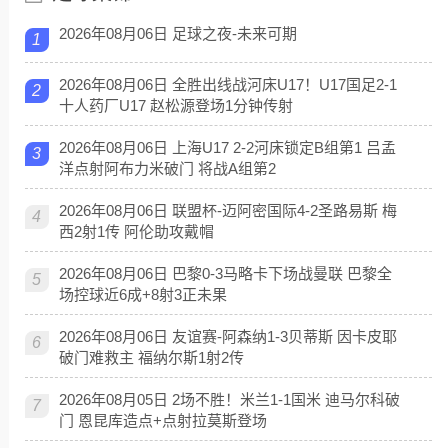
2026年08月06日 足球之夜-未来可期
1
2026年08月06日 全胜出线战河床U17！U17国足2-1
2
十人药厂U17 赵松源登场1分钟传射
2026年08月06日 上海U17 2-2河床锁定B组第1 吕孟
3
洋点射阿布力米破门 将战A组第2
2026年08月06日 联盟杯-迈阿密国际4-2圣路易斯 梅
4
西2射1传 阿伦助攻戴帽
2026年08月06日 巴黎0-3马略卡下场战曼联 巴黎全
5
场控球近6成+8射3正未果
2026年08月06日 友谊赛-阿森纳1-3贝蒂斯 因卡皮耶
6
破门难救主 福纳尔斯1射2传
2026年08月05日 2场不胜！米兰1-1国米 迪马尔科破
7
门 恩昆库造点+点射拉莫斯登场