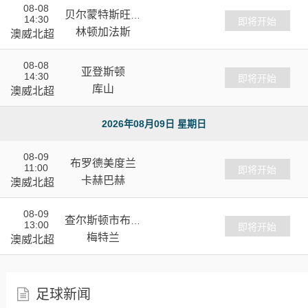
08-08
贝尔蒙特斯旺西
14:30
VS
即将开始
SC
林顿加法斯
澳威北超
08-08
亚登斯顿
14:30
VS
即将开始
库山
澳威北超
2026年08月09日 星期日
08-09
布罗德美度兰
11:00
VS
即将开始
卡赫巴赫
澳威北超
08-09
查尔斯顿市布鲁
13:00
VS
即将开始
斯
梅特兰
澳威北超
足球新闻