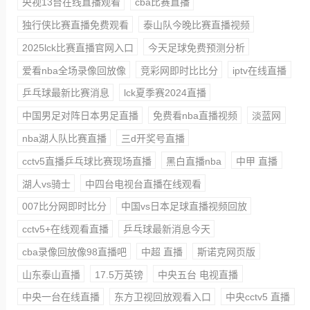
央视13台在线直播观看
cba比赛直播
独行侠比赛直播免费观看
泰山队今晚比赛直播视频
2025lck比赛直播官网入口
今天足球免费预测分析
爱看nba全场录像回放像
竞彩网即时比比分
iptv在线直播
乒乓球最新比赛消息
lck夏季赛2024直播
中国男足对阵日本男足直播
免费看nba直播视频
淡蓝网
nba湖人队比赛直播
三d开奖号直播
cctv5直播乒乓球比赛现场直播
黑白直播nba
中甲 直播
湖人vs骑士
中四台电视台直播在线观看
007比分网即时比分
中国vs日本足球直播视频回放
cctv5+在线观看直播
乒乓球最新消息今天
cba录像回放像98直播吧
中超 直播
斯诺克网页版
山东泰山直播
17.5万英镑
中央五台 电视直播
中央一台在线直播
东方卫视回放观看入口
中央cctv5 直播