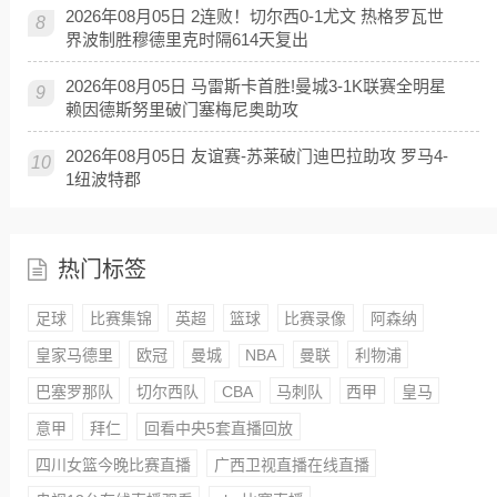
2026年08月05日 2连败！切尔西0-1尤文 热格罗瓦世
8
界波制胜穆德里克时隔614天复出
2026年08月05日 马雷斯卡首胜!曼城3-1K联赛全明星
9
赖因德斯努里破门塞梅尼奥助攻
2026年08月05日 友谊赛-苏莱破门迪巴拉助攻 罗马4-
10
1纽波特郡
热门标签
足球
比赛集锦
英超
篮球
比赛录像
阿森纳
皇家马德里
欧冠
曼城
NBA
曼联
利物浦
巴塞罗那队
切尔西队
CBA
马刺队
西甲
皇马
意甲
拜仁
回看中央5套直播回放
四川女篮今晚比赛直播
广西卫视直播在线直播