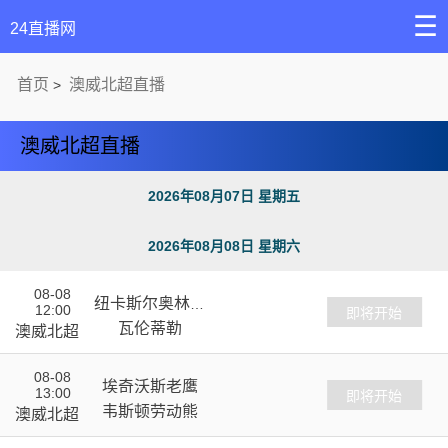
☰
24直播网
首页
澳威北超直播
>
澳威北超直播
2026年08月07日 星期五
2026年08月08日 星期六
08-08
纽卡斯尔奥林匹
12:00
VS
即将开始
克
瓦伦蒂勒
澳威北超
08-08
埃奇沃斯老鹰
13:00
VS
即将开始
韦斯顿劳动熊
澳威北超