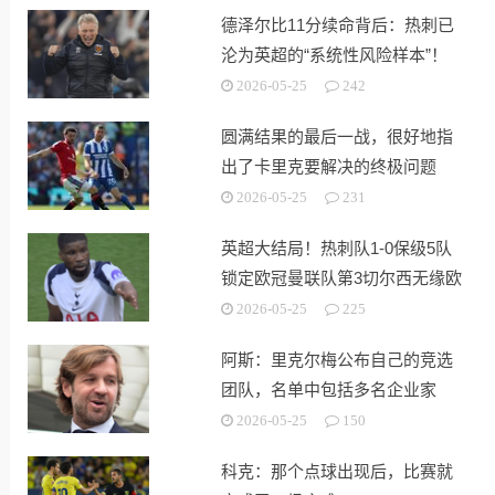
德泽尔比11分续命背后：热刺已
沦为英超的“系统性风险样本”！
2026-05-25
242
圆满结果的最后一战，很好地指
出了卡里克要解决的终极问题
2026-05-25
231
英超大结局！热刺队1-0保级5队
锁定欧冠曼联队第3切尔西无缘欧
战
2026-05-25
225
阿斯：里克尔梅公布自己的竞选
团队，名单中包括多名企业家
2026-05-25
150
科克：那个点球出现后，比赛就