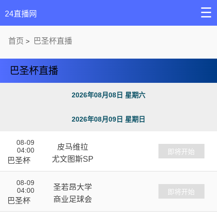
☰
24直播网
首页
巴圣杯直播
>
巴圣杯直播
2026年08月08日 星期六
2026年08月09日 星期日
08-09
皮马维拉
04:00
VS
即将开始
尤文图斯SP
巴圣杯
08-09
圣若昂大学
04:00
VS
即将开始
商业足球会
巴圣杯