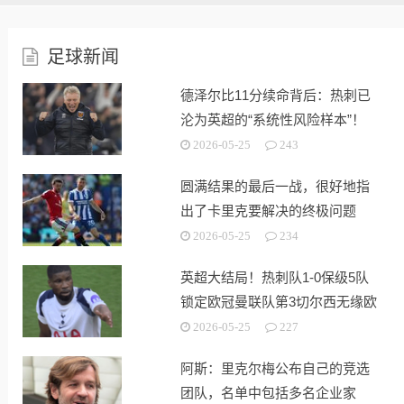
足球新闻
德泽尔比11分续命背后：热刺已
沦为英超的“系统性风险样本”！
2026-05-25
243
圆满结果的最后一战，很好地指
出了卡里克要解决的终极问题
2026-05-25
234
英超大结局！热刺队1-0保级5队
锁定欧冠曼联队第3切尔西无缘欧
战
2026-05-25
227
阿斯：里克尔梅公布自己的竞选
团队，名单中包括多名企业家