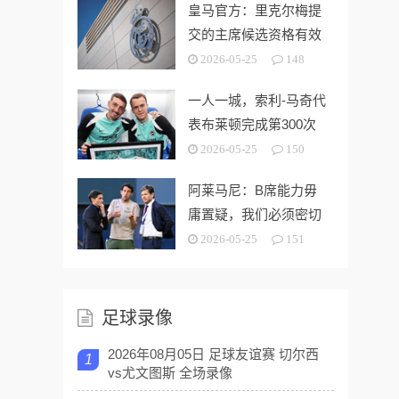
皇马官方：里克尔梅提
交的主席候选资格有效
2026-05-25
148
一人一城，索利-马奇代
表布莱顿完成第300次
出场
2026-05-25
150
阿莱马尼：B席能力毋
庸置疑，我们必须密切
关注今夏市场动向
2026-05-25
151
足球录像
2026年08月05日 足球友谊赛 切尔西
1
vs尤文图斯 全场录像