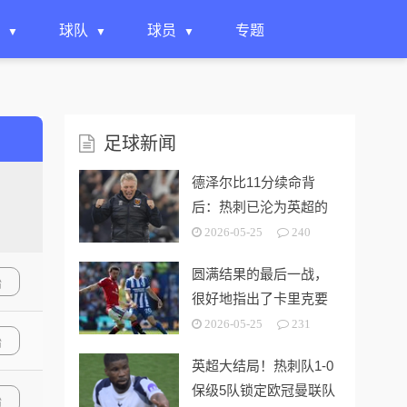
球队
球员
专题
足球新闻
德泽尔比11分续命背
后：热刺已沦为英超的
“系统性风险样本”！
2026-05-25
240
圆满结果的最后一战，
始
很好地指出了卡里克要
解决的终极问题
2026-05-25
231
始
英超大结局！热刺队1-0
保级5队锁定欧冠曼联队
始