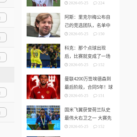
第3切尔西无缘欧战
2026-05-25
224
阿斯：里克尔梅公布自
始
己的竞选团队，名单中
包括多名企业家
2026-05-25
150
始
科克：那个点球出现
后，比赛就变成了一场
始
灾难
2026-05-25
152
曼联4200万签埃德森到
最后阶段，合同5年！球
始
员拒绝别队只等红魔
2026-05-25
151
国米飞翼获誉荷兰队史
始
最伟大右卫之一 大赛先
生能否比肩巴萨传奇
2026-05-25
152