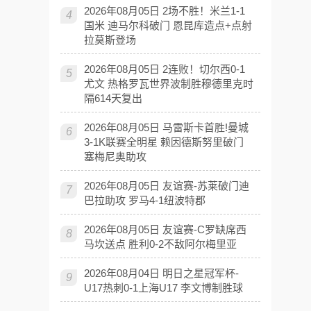
2026年08月05日 2场不胜！米兰1-1
4
国米 迪马尔科破门 恩昆库造点+点射
拉莫斯登场
2026年08月05日 2连败！切尔西0-1
5
尤文 热格罗瓦世界波制胜穆德里克时
隔614天复出
2026年08月05日 马雷斯卡首胜!曼城
6
3-1K联赛全明星 赖因德斯努里破门
塞梅尼奥助攻
2026年08月05日 友谊赛-苏莱破门迪
7
巴拉助攻 罗马4-1纽波特郡
2026年08月05日 友谊赛-C罗缺席西
8
马坎送点 胜利0-2不敌阿尔梅里亚
2026年08月04日 明日之星冠军杯-
9
U17热刺0-1上海U17 李文博制胜球