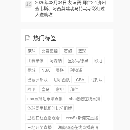
2026年08月04日 友谊赛-拜仁2-1济州
10
查韦斯、阿西莫建功马特乌斯彩虹过
人送助攻
热门标签
足球
比赛集锦
英超
篮球
比赛录像
阿森纳
皇家马德里
欧冠
曼城
NBA
曼联
利物浦
巴塞罗那队
切尔西队
CBA
马刺队
西甲
皇马
意甲
拜仁
nba直播吧乐球直播
nba泡泡在线直播
体球网手机即时比分旧版
卫视在线直播观看
cctv5+斯诺克直播
三地开奖直播
湖南频道在线直播高清