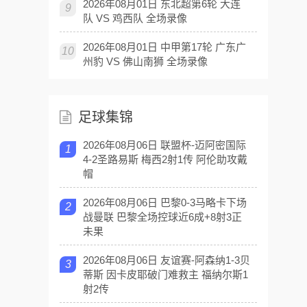
2026年08月01日 东北超第6轮 大连
9
队 VS 鸡西队 全场录像
2026年08月01日 中甲第17轮 广东广
10
州豹 VS 佛山南狮 全场录像
足球集锦
2026年08月06日 联盟杯-迈阿密国际
1
4-2圣路易斯 梅西2射1传 阿伦助攻戴
帽
2026年08月06日 巴黎0-3马略卡下场
2
战曼联 巴黎全场控球近6成+8射3正
未果
2026年08月06日 友谊赛-阿森纳1-3贝
3
蒂斯 因卡皮耶破门难救主 福纳尔斯1
射2传