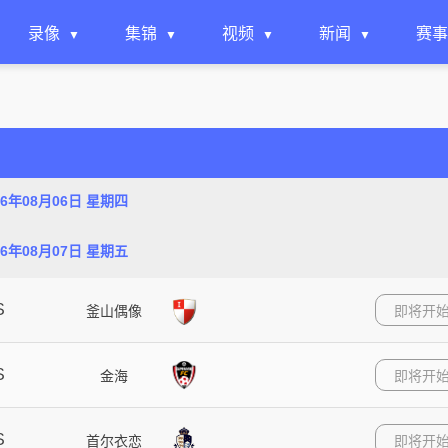
录像
集锦
视频
新闻
赛事
26年08月06日 星期四
26年08月07日 星期五
S
釜山偶像
即将开
S
金海
即将开
S
首尔衣恋
即将开