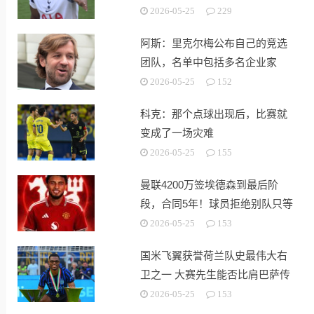
战
2026-05-25
229
阿斯：里克尔梅公布自己的竞选
团队，名单中包括多名企业家
2026-05-25
152
科克：那个点球出现后，比赛就
变成了一场灾难
2026-05-25
155
曼联4200万签埃德森到最后阶
段，合同5年！球员拒绝别队只等
红魔
2026-05-25
153
国米飞翼获誉荷兰队史最伟大右
卫之一 大赛先生能否比肩巴萨传
奇
2026-05-25
153