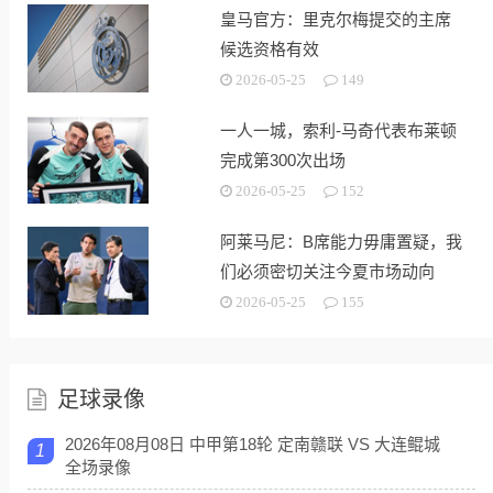
皇马官方：里克尔梅提交的主席
候选资格有效
2026-05-25
149
一人一城，索利-马奇代表布莱顿
完成第300次出场
2026-05-25
152
阿莱马尼：B席能力毋庸置疑，我
们必须密切关注今夏市场动向
2026-05-25
155
足球录像
2026年08月08日 中甲第18轮 定南赣联 VS 大连鲲城
1
全场录像