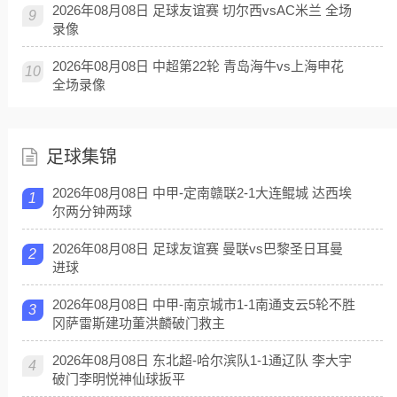
2026年08月08日 足球友谊赛 切尔西vsAC米兰 全场
9
录像
2026年08月08日 中超第22轮 青岛海牛vs上海申花
10
全场录像
足球集锦
2026年08月08日 中甲-定南赣联2-1大连鲲城 达西埃
1
尔两分钟两球
2026年08月08日 足球友谊赛 曼联vs巴黎圣日耳曼
2
进球
2026年08月08日 中甲-南京城市1-1南通支云5轮不胜
3
冈萨雷斯建功董洪麟破门救主
2026年08月08日 东北超-哈尔滨队1-1通辽队 李大宇
4
破门李明悦神仙球扳平