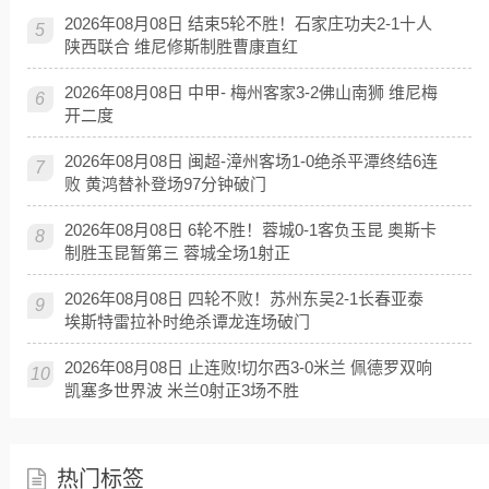
2026年08月08日 结束5轮不胜！石家庄功夫2-1十人
5
陕西联合 维尼修斯制胜曹康直红
2026年08月08日 中甲- 梅州客家3-2佛山南狮 维尼梅
6
开二度
2026年08月08日 闽超-漳州客场1-0绝杀平潭终结6连
7
败 黄鸿替补登场97分钟破门
2026年08月08日 6轮不胜！蓉城0-1客负玉昆 奥斯卡
8
制胜玉昆暂第三 蓉城全场1射正
2026年08月08日 四轮不败！苏州东吴2-1长春亚泰
9
埃斯特雷拉补时绝杀谭龙连场破门
2026年08月08日 止连败!切尔西3-0米兰 佩德罗双响
10
凯塞多世界波 米兰0射正3场不胜
热门标签