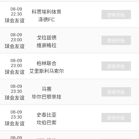
08-09
科贾埃利体育
22:30
VS
即将开始
泽德FC
球会友谊
08-09
戈拉兹德
23:00
VS
即将开始
维谢格拉
球会友谊
08-09
柏林联合
23:00
VS
即将开始
艾里斯利马索尔
球会友谊
08-09
马赛
23:30
VS
即将开始
毕尔巴鄂竞技
球会友谊
08-09
史泰比亚
23:30
VS
即将开始
坎伯巴索
球会友谊
08-09