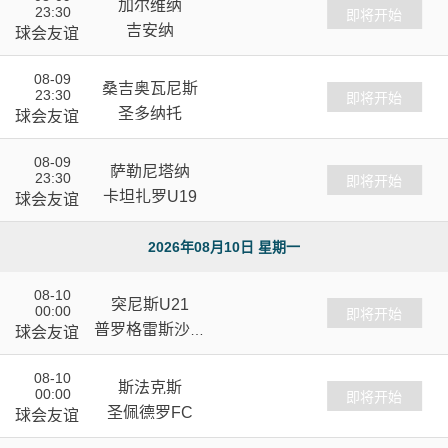
加尔维纳
23:30
VS
即将开始
吉安纳
球会友谊
08-09
桑吉奥瓦尼斯
23:30
VS
即将开始
圣多纳托
球会友谊
08-09
萨勒尼塔纳
23:30
VS
即将开始
卡坦扎罗U19
球会友谊
2026年08月10日 星期一
08-10
突尼斯U21
00:00
VS
即将开始
普罗格雷斯沙基
球会友谊
特
08-10
斯法克斯
00:00
VS
即将开始
圣佩德罗FC
球会友谊