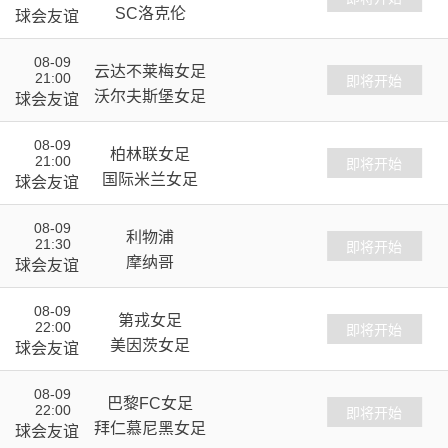
SC洛克伦
球会友谊
08-09
云达不莱梅女足
21:00
VS
即将开始
沃尔夫斯堡女足
球会友谊
08-09
柏林联女足
21:00
VS
即将开始
国际米兰女足
球会友谊
08-09
利物浦
21:30
VS
即将开始
摩纳哥
球会友谊
08-09
第戎女足
22:00
VS
即将开始
美因茨女足
球会友谊
08-09
巴黎FC女足
22:00
VS
即将开始
拜仁慕尼黑女足
球会友谊