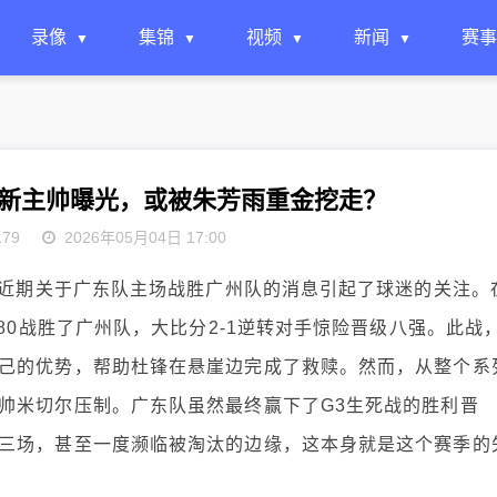
录像
集锦
视频
新闻
赛事
新主帅曝光，或被朱芳雨重金挖走？
179
2026年05月04日 17:00
，近期关于广东队主场战胜广州队的消息引起了球迷的关注。
80战胜了广州队，大比分2-1逆转对手惊险晋级八强。此战
己的优势，帮助杜锋在悬崖边完成了救赎。然而，从整个系
帅米切尔压制。广东队虽然最终赢下了G3生死战的胜利晋
三场，甚至一度濒临被淘汰的边缘，这本身就是这个赛季的