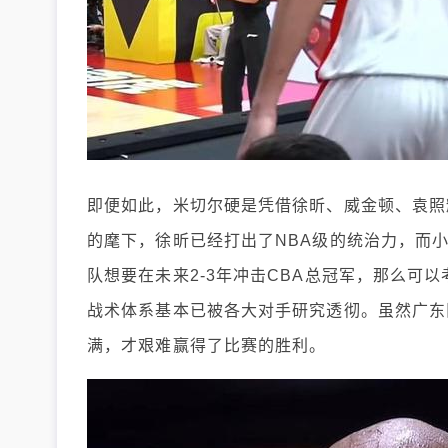
即便如此，米切尔硬是凭借徐昕、威金顿、袁照
的麾下，徐昕已经打出了NBA级的统治力，而
队想要在未来2-3年冲击CBA总冠军，那么可
战术体系基本已被各大对手研究透彻。虽然广东
满，才艰难赢得了比赛的胜利。