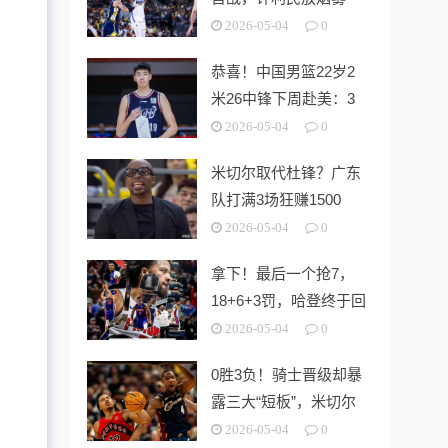
弹，杜锋盼奇迹
2026-05-04
0
恭喜！中国男篮22岁2
米26中锋下周赴美：3
所NCAA名校相中他
2026-05-04
0
米切尔取代杜锋？广东
队打满3场狂赚1500
万，教练组大洗牌成定
2026-05-04
0
局
拿下！最后一个抢7，
18+6+3罚，哈登终于回
来了
2026-05-04
0
0胜3负！骑士晋级却暴
露三大“短板”，米切尔
低迷，哈登或遭严防
2026-05-04
0