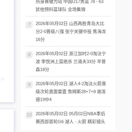
热身赛犍为站 中国U17男篮 78 - 63
犹他预科篮球队 全场集锦
2026年05月02日 山西再胜青岛大比
7
分2-0晋级八强 张宁关键中投 焦海龙
16分
2026年05月02日 浙江加时2-0淘汰宁
8
波 李悦洲上篮绝杀 兰道夫33分 辛普
森18分
2026年05月02日 湖人4-2淘汰火箭晋
9
级次轮直面雷霆 詹姆斯28+7+8 谢泼
德19中4
2026年05月02日 05月02日NBA季后
10
赛西部首轮G6 湖人 - 火箭 精彩镜头