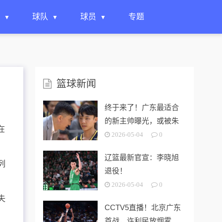
球队
球员
专题
篮球新闻
终于来了！广东最适合
的新主帅曝光，或被朱
在
芳雨重金挖走？
2026-05-04
0
，
辽篮最新官宣：李晓旭
列
退役！
2026-05-04
0
失
CCTV5直播！北京广东
首战，许利民放烟雾