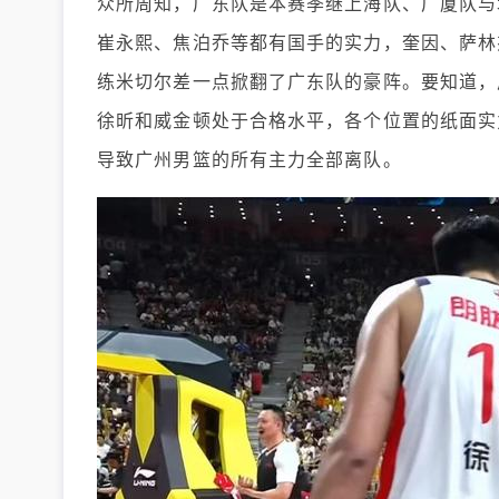
众所周知，广东队是本赛季继上海队、广厦队与
崔永熙、焦泊乔等都有国手的实力，奎因、萨林
练米切尔差一点掀翻了广东队的豪阵。要知道，
徐昕和威金顿处于合格水平，各个位置的纸面实
导致广州男篮的所有主力全部离队。