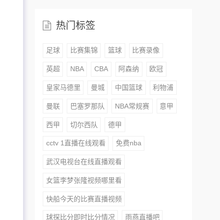
热门标签
足球
比赛集锦
篮球
比赛录像
英超
NBA
CBA
阿森纳
欧冠
皇家马德里
曼城
中国篮球
利物浦
曼联
巴塞罗那队
NBA常规赛
意甲
西甲
切尔西队
德甲
cctv 1直播在线观看
免费nba
武汉电视台在线直播观看
女篮李梦张隆视频哪里看
快船今天的比赛直播视频
球探比分即时比分情况
雨燕直播吧