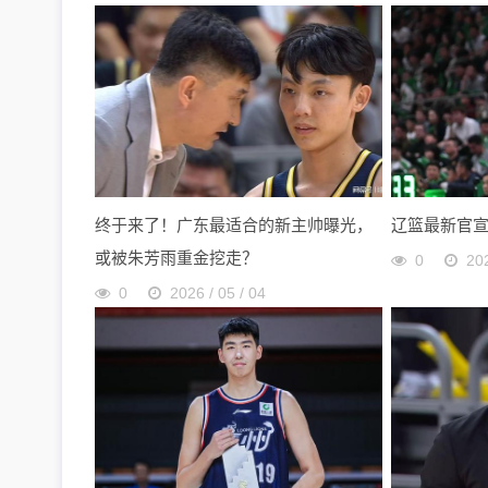
终于来了！广东最适合的新主帅曝光，
辽篮最新官
或被朱芳雨重金挖走？
0
202
0
2026 / 05 / 04