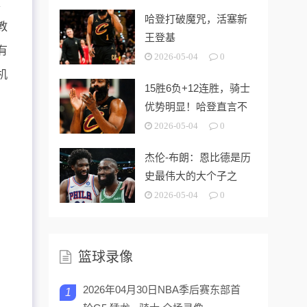
、
哈登打破魔咒，活塞新
教
王登基
有
2026-05-04
0
机
15胜6负+12连胜，骑士
优势明显！哈登直言不
讳，对活塞2点成关键
2026-05-04
0
杰伦-布朗：恩比德是历
史最伟大的大个子之
一，但问题是他假摔
2026-05-04
0
篮球录像
2026年04月30日NBA季后赛东部首
1