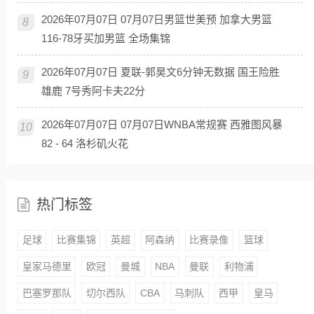
2026年07月07日 07月07日男篮世美预 加拿大男篮
8
116-78牙买加男篮 全场集锦
2026年07月07日 夏联-郭昊文6分钟无数据 国王险胜
9
雄鹿 7号秀阿卡夫22分
2026年07月07日 07月07日WNBA常规赛 西雅图风暴
10
82 - 64 洛杉矶火花
热门标签
足球
比赛集锦
英超
阿森纳
比赛录像
篮球
皇家马德里
欧冠
曼城
NBA
曼联
利物浦
巴塞罗那队
切尔西队
CBA
马刺队
西甲
皇马