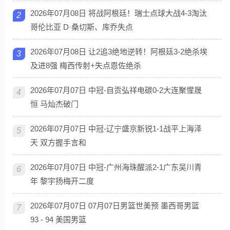
2026年07月08日 将战阿根廷！瑞士点球大战4-3淘汰
2
哥伦比亚 D·桑切斯、库乔失点
2026年07月08日 让2追3绝地逆转！阿根廷3-2绝杀埃
3
及进8强 梅西传射+失点恩佐绝杀
2026年07月07日 中冠-自贡弘祥电碳0-2大连聚惺晟
4
恒 马灿杰破门
2026年07月07日 中冠-辽宁盛京新锐1-1战平上海泽
5
天 双方握手言和
2026年07月07日 中冠-广州海珠醒派2-1广东吴川青
6
年 黎宇扬梅开二度
2026年07月07日 07月07日男篮世美预 墨西哥男篮
7
93 - 94 美国男篮