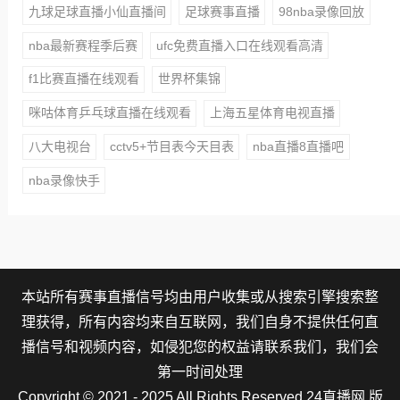
九球足球直播小仙直播间
足球赛事直播
98nba录像回放
nba最新赛程季后赛
ufc免费直播入口在线观看高清
f1比赛直播在线观看
世界杯集锦
咪咕体育乒乓球直播在线观看
上海五星体育电视直播
八大电视台
cctv5+节目表今天目表
nba直播8直播吧
nba录像快手
本站所有赛事直播信号均由用户收集或从搜索引擎搜索整
理获得，所有内容均来自互联网，我们自身不提供任何直
播信号和视频内容，如侵犯您的权益请联系我们，我们会
第一时间处理
Copyright © 2021 - 2025 All Rights Reserved 24直播网 版