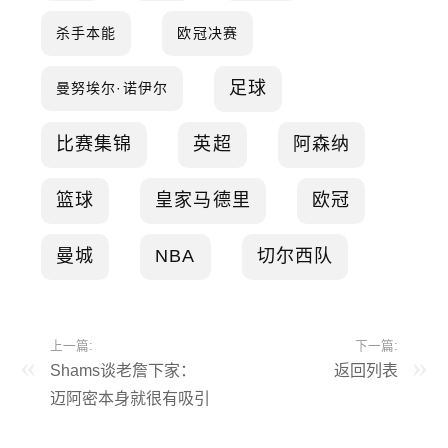
杀手本能
欧冠决赛
足球
曼努埃尔·诺伊尔
比赛集锦
英超
阿森纳
篮球
皇家马德里
欧冠
曼城
NBA
切尔西队
上一篇:
下一篇:
Shams谈老詹下家：
返回列表
迈阿密本身就很有吸引
力 字母哥也希望他能