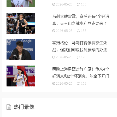
战
2026-05-25
155
马刺大胜雷霆，赛后还有4个好消
息，天王山之战奥利尼克要来了
2026-05-25
155
霍姆格伦：马刺打得像赛季生死
战，但我们却没找到赢球的办法
2026-05-25
170
明晚上海男篮对阵广厦！传来4个
好消息和2个坏消息，能拿下开门
红
2026-05-25
159
热门录像