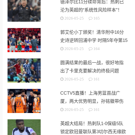
德泽尔比11分续命背后：热刺已
沦为英超的“系统性风险样本”！
2026-05-25
165
郭艾伦小丁颁奖！清华附中16分
史诗逆转回浦中学 时隔5年夺第15
冠
2026-05-25
164
圆满结果的最后一战，很好地指
出了卡里克要解决的终极问题
2026-05-25
161
CCTV5直播！上海男篮首战广
厦，两大优势明显，孙铭徽带伤
出战！
2026-05-25
161
英超大结局！热刺队1-0保级5队
锁定欧冠曼联队第3切尔西无缘欧